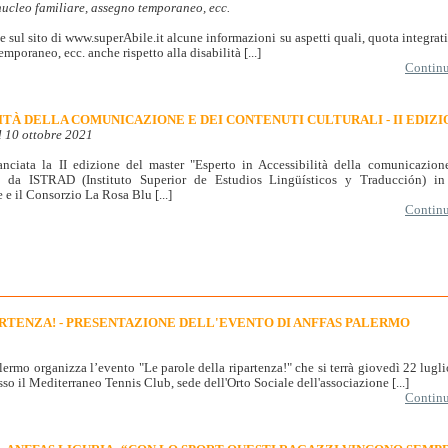
nucleo familiare, assegno temporaneo, ecc.
e sul sito di www.superAbile.it alcune informazioni su aspetti quali, quota integrat
mporaneo, ecc. anche rispetto alla disabilità [...]
Continua
ITÀ DELLA COMUNICAZIONE E DEI CONTENUTI CULTURALI - II EDIZ
al 10 ottobre 2021
anciata la II edizione del master "Esperto in Accessibilità della comunicazione
 da ISTRAD (Instituto Superior de Estudios Lingüísticos y Traducción) in
 e il Consorzio La Rosa Blu [...]
Continua
RTENZA! - PRESENTAZIONE DELL'EVENTO DI ANFFAS PALERMO
lermo organizza l’evento "Le parole della ripartenza!" che si terrà giovedì 22 lugl
sso il Mediterraneo Tennis Club, sede dell'Orto Sociale dell'associazione [...]
Continua