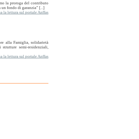
mo la proroga del contributo
 un fondo di garanzia” [...]
 la lettura sul portale Anffas
e alla Famiglia, solidarietà
 strutture semi-residenziali,
 la lettura sul portale Anffas