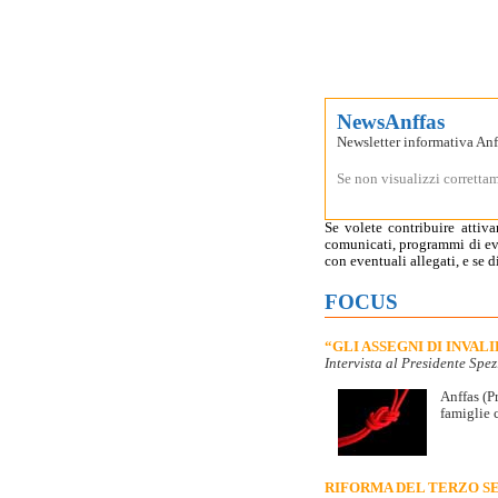
NewsAnffas
Newsletter informativa An
Se non visualizzi corretta
Se volete contribuire attiv
comunicati, programmi di even
con eventuali allegati, e se 
FOCUS
“GLI ASSEGNI DI INVAL
Intervista al Presidente Spez
Anffas (P
famiglie 
RIFORMA DEL TERZO SE