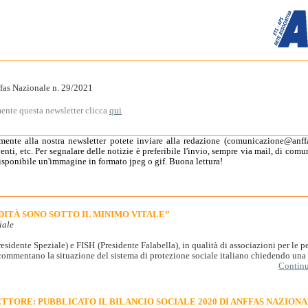
ffas Nazionale n. 29/2021
mente questa newsletter clicca
qui
amente alla nostra newsletter potete inviare alla redazione (comunicazione@anffas
ti, etc. Per segnalare delle notizie è preferibile l'invio, sempre via mail, di comu
disponibile un'immagine in formato jpeg o gif. Buona lettura!
IDITÀ SONO SOTTO IL MINIMO VITALE”
iale
residente Speziale) e FISH (Presidente Falabella), in qualità di associazioni per le pe
commentano la situazione del sistema di protezione sociale italiano chiedendo una r
Continua
TTORE: PUBBLICATO IL BILANCIO SOCIALE 2020 DI ANFFAS NAZION