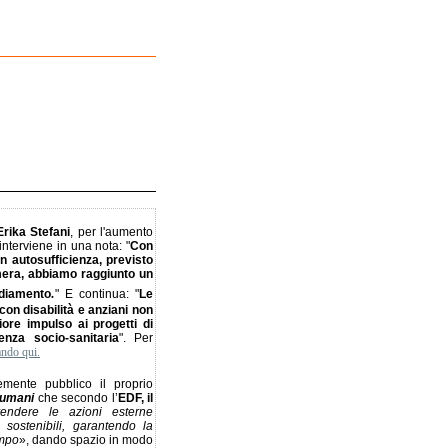
Erika Stefani
, per l'aumento
nterviene in una nota: "
Con
n autosufficienza, previsto
mera, abbiamo raggiunto un
.
ediamento
" E continua: "
Le
con disabilità e anziani non
iore impulso ai progetti di
enza socio-sanitaria
". Per
ando qui.
mente pubblico il proprio
i umani
che secondo l’
EDF, il
rendere le azioni esterne
sostenibili, garantendo la
ampo
», dando spazio in modo