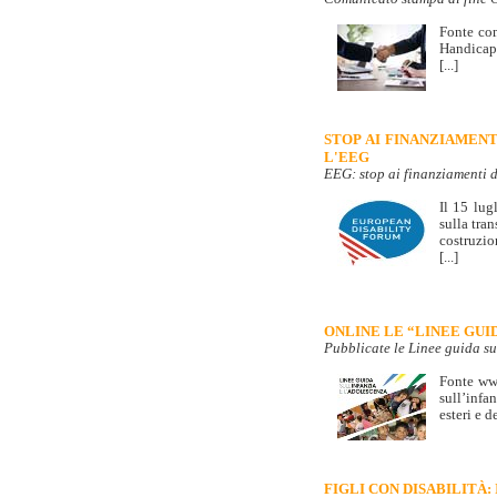
Fonte com
Handicap,
[...]
STOP AI FINANZIAMENT
L'EEG
EEG: stop ai finanziamenti d
Il 15 lug
sulla tra
costruzio
[...]
ONLINE LE “LINEE GUI
Pubblicate le Linee guida su
Fonte www
sull’infa
esteri e d
FIGLI CON DISABILITÀ: