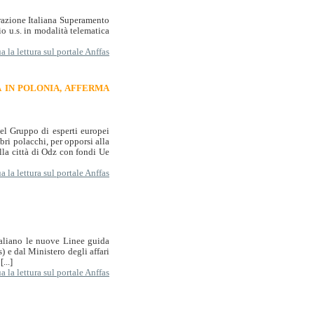
razione Italiana Superamento
o u.s. in modalità telematica
 la lettura sul portale Anffas
À IN POLONIA, AFFERMA
del Gruppo di esperti europei
bri polacchi, per opporsi alla
alla città di Odz con fondi Ue
 la lettura sul portale Anffas
italiano le nuove Linee guida
) e dal Ministero degli affari
...]
 la lettura sul portale Anffas