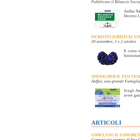
Pubblicato il Bilancio Soci
Anffas Na
Decreto L
ISCRIVITI SUBITO AL C
30 settembre, 1 e 2 ottobre
Il corso 
funzionam
ANFFAS PER IL TUO 5X10
Anffas, una grande Famiglia 
Scegli An
avere gara
ARTICOLI
CONCLUSO IL CONGRESS
Comunicato stampa di fine 