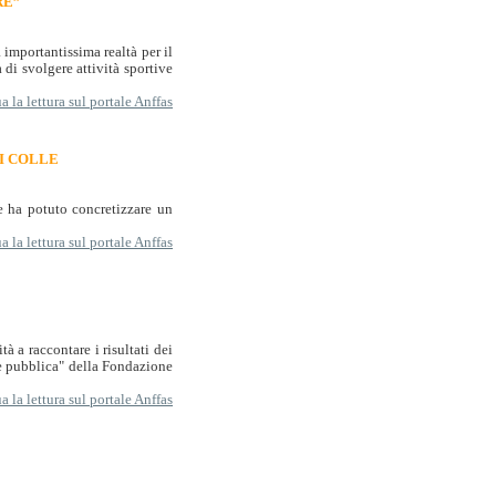
RE”
 importantissima realtà per il
 di svolgere attività sportive
 la lettura sul portale Anffas
DI COLLE
e ha potuto concretizzare un
 la lettura sul portale Anffas
à a raccontare i risultati dei
te pubblica" della Fondazione
 la lettura sul portale Anffas