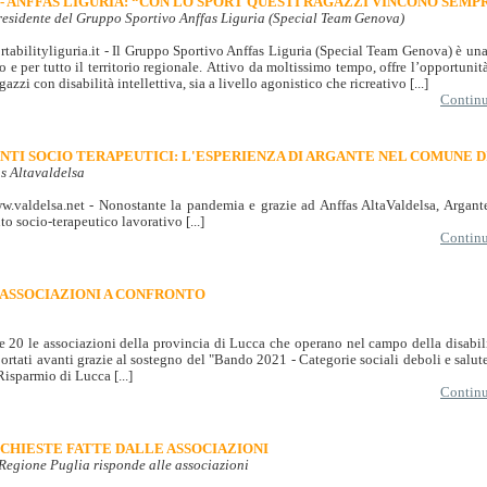
- ANFFAS LIGURIA: “CON LO SPORT QUESTI RAGAZZI VINCONO SEMP
presidente del Gruppo Sportivo Anffas Liguria (Special Team Genova)
rtabilityliguria.it - Il Gruppo Sportivo Anffas Liguria (Special Team Genova) è una
 e per tutto il territorio regionale. Attivo da moltissimo tempo, offre l’opportunità
gazzi con disabilità intellettiva, sia a livello agonistico che ricreativo [...]
Continua
ENTI SOCIO TERAPEUTICI: L'ESPERIENZA DI ARGANTE NEL COMUNE 
s Altavaldelsa
.valdelsa.net - Nonostante la pandemia e grazie ad Anffas AltaValdelsa, Argant
to socio-terapeutico lavorativo [...]
Continua
0 ASSOCIAZIONI A CONFRONTO
e 20 le associazioni della provincia di Lucca che operano nel campo della disabilit
portati avanti grazie al sostegno del "Bando 2021 - Categorie sociali deboli e salu
Risparmio di Lucca [...]
Continua
ICHIESTE FATTE DALLE ASSOCIAZIONI
 Regione Puglia risponde alle associazioni