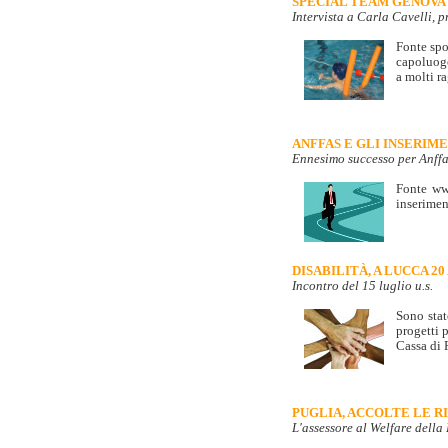
SPECIAL TEAM GENOVA 
Intervista a Carla Cavelli, 
Fonte spo
capoluogo
a molti ra
ANFFAS E GLI INSERIM
Ennesimo successo per Anffa
Fonte www
inserimen
DISABILITÀ, A LUCCA 2
Incontro del 15 luglio u.s.
Sono stat
progetti 
Cassa di 
PUGLIA, ACCOLTE LE R
L'assessore al Welfare della