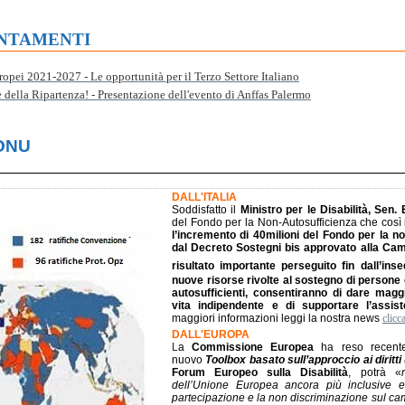
UNTAMENTI
opei 2021-2027 - Le opportunità per il Terzo Settore Italiano
 della Ripartenza! - Presentazione dell'evento di Anffas Palermo
ONU
DALL'ITALIA
Soddisfatto il
Ministro per le Disabilità, Sen. 
del Fondo per la Non-Autosufficienza che così i
l’incremento di 40milioni del Fondo per la no
dal Decreto Sostegni bis approvato alla Ca
risultato importante perseguito fin dall’ins
nuove risorse rivolte al sostegno di persone 
autosufficienti, consentiranno di dare magg
vita indipendente e di supportare l’assist
maggiori informazioni leggi la nostra news
clicc
DALL'EUROPA
L
a
Commissione Europea
ha reso recente
nuovo
Toolbox basato sull’approccio ai diritt
Forum Europeo sulla Disabilità
, potrà «
dell’Unione Europea ancora più inclusive e 
partecipazione e la non discriminazione sul c