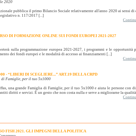
ale 2020
zionale pubblica il primo Bilancio Sociale relativamente all'anno 2020 ai sensi di q
egislativo n. 117/2017 [...]
Continua
ORSO DI FORMAZIONE ONLINE SUI FONDI EUROPEI 2021-2027
verterà sulla programmazione europea 2021-2027, i programmi e le opportunità pe
ento dei fondi europei e le modalità di accesso ai finanziamenti [...]
Continua
00 - “LIBERI DI SCEGLIERE...” ART.19 DELLA CRPD
di Famiglie, per il tuo 5x1000
ffas, una grande Famiglia di Famiglie, per il tuo 5x1000 e aiuta le persone con dis
ntiti diritti e servizi. È un gesto che non costa nulla e serve a migliorarne la qualità d
Continua
O FISH 2021. GLI IMPEGNI DELLA POLITICA
Congresso