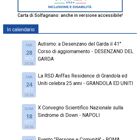
Carta di Solfagnano: anche in versione accessibile!
In calendario
Autismo: a Desenzano del Garda il 41°
SAB
Corso di aggiornamento - DESENZANO DEL
28
NOV
GARDA
2026
La RSD Anffas Residence di Grandola ed
SAB
Uniti celebra 25 anni - GRANDOLA ED UNITI
24
OTT
2026
X Convegno Scientifico Nazionale sulla
DOM
Sindrome di Down - NAPOLI
18
OTT
2026
Evento "Persone e Comunità" - ROMA