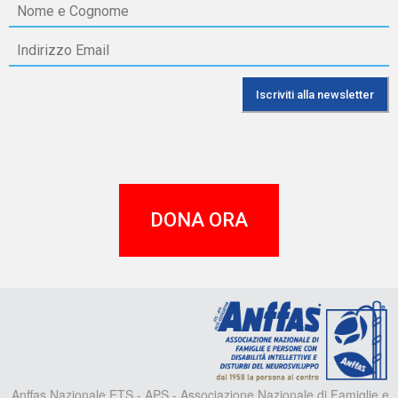
DONA ORA
A
Anffas Nazionale ETS - APS - Associazione Nazionale di Famiglie e