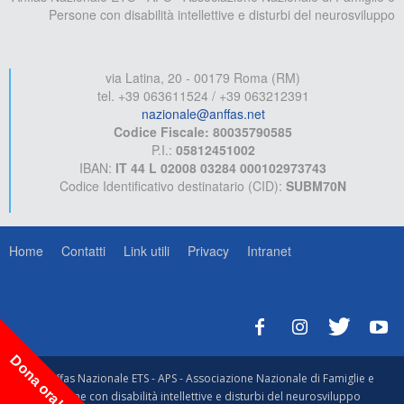
Persone con disabilità intellettive e disturbi del neurosviluppo
via Latina, 20 - 00179 Roma (RM)
tel. +39 063611524 / +39 063212391
nazionale@anffas.net
Codice Fiscale: 80035790585
P.I.:
05812451002
IBAN:
IT 44 L 02008 03284 000102973743
Codice Identificativo destinatario (CID):
SUBM70N
Home
Contatti
Link utili
Privacy
Intranet
Dona ora!
© Anffas Nazionale ETS - APS - Associazione Nazionale di Famiglie e
Persone con disabilità intellettive e disturbi del neurosviluppo