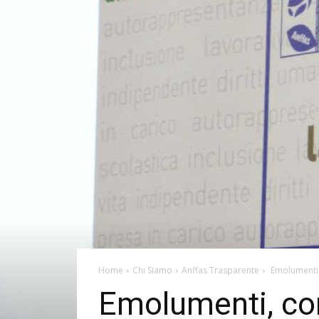
Home
Chi Siamo
Anffas Trasparente
Emolumenti,
Emolumenti, com