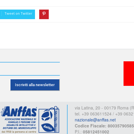
Tweet on Twitter
Anffas
via Latina, 20 - 00179 Roma (
tel. +39 063611524 / +39 063
nazionale@anffas.net
Codice Fiscale: 80035790585
P.I.:
05812451002