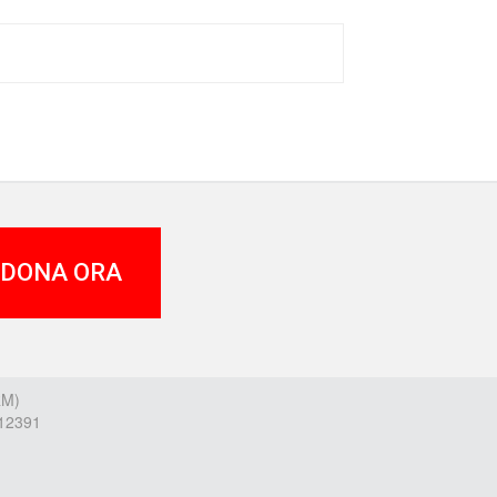
DONA ORA
RM)
212391