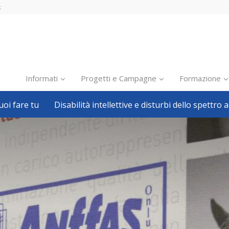
t
Informati
Progetti e Campagne
Formazione
oi fare tu
Disabilità intellettive e disturbi dello spettro a
Inclusione scolastica
Inclusione lavorativa
Notizie dalla FISH
Politiche sociali
Sport
Pillole
Formazione
Avvisi, bandi
Ricerca e Scienza
Welfare locale