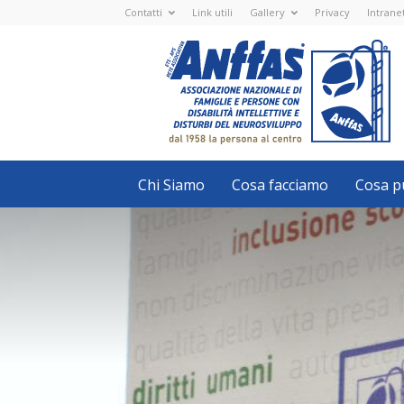
Contatti
Link utili
Gallery
Privacy
Intrane
Anffas
Nazionale
ETS
-
APS
-
Associazione
Nazionale
di
Famiglie
e
Persone
con
Chi Siamo
Cosa facciamo
Cosa pu
disabilità
intellettive
e
disturbi
del
neurosviluppo