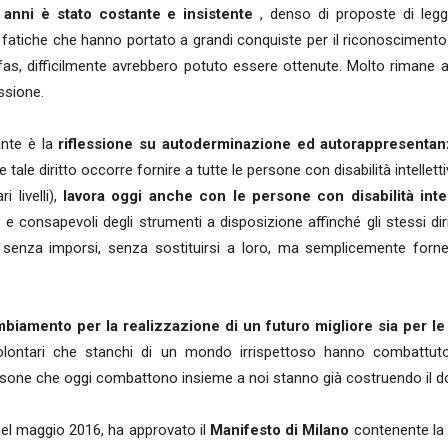
 anni è stato costante e insistente
, denso di proposte di legge
fatiche che hanno portato a grandi conquiste per il riconoscimento dei
ffas, difficilmente avrebbero potuto essere ottenute. Molto rimane 
ssione.
ante è la
riflessione su autoderminazione ed autorappresentan
e tale diritto occorre fornire a tutte le persone con disabilità intellett
 livelli),
lavora oggi anche con le persone con disabilità intel
i e consapevoli degli strumenti a disposizione affinché gli stessi dirit
o senza imporsi, senza sostituirsi a loro, ma semplicemente forne
biamento per la realizzazione di un futuro migliore sia per le 
 volontari che stanchi di un mondo irrispettoso hanno combattut
ersone che oggi combattono insieme a noi stanno già costruendo il do
nel maggio 2016, ha approvato il
Manifesto di Milano
contenente la