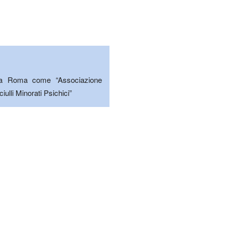
a a Roma come “Associazione
iulli Minorati Psichici”