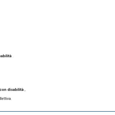
abilità
.
 con disabilità
,
lettiva.