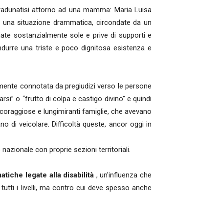
adunatisi attorno ad una mamma: Maria Luisa
 in una situazione drammatica, circondate da un
iate sostanzialmente sole e prive di supporti e
condurre una triste e poco dignitosa esistenza e
emente connotata da pregiudizi verso le persone
si” o “frutto di colpa e castigo divino” e quindi
 coraggiose e lungimiranti famiglie, che avevano
o di veicolare. Difficoltà queste, ancor oggi in
nazionale con proprie sezioni territoriali.
tiche legate alla disabilità
, un'influenza che
a tutti i livelli, ma contro cui deve spesso anche