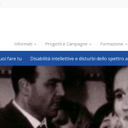
t
Informati
Progetti e Campagne
Formazione
oi fare tu
Disabilità intellettive e disturbi dello spettro a
Inclusione scolastica
Inclusione lavorativa
Notizie dalla FISH
Politiche sociali
Sport
Pillole
Formazione
Avvisi, bandi
Ricerca e Scienza
Welfare locale