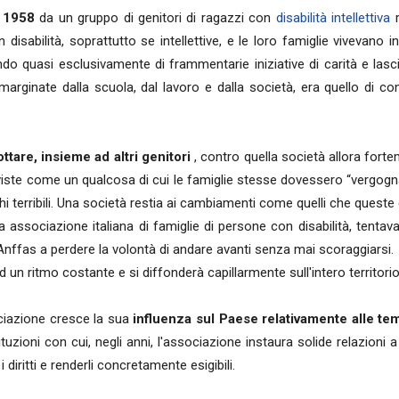
 1958
da un gruppo di genitori di ragazzi con
disabilità intellettiva
r
isabilità, soprattutto se intellettive, e le loro famiglie vivevano
o quasi esclusivamente di frammentarie iniziative di carità e lasc
emarginate dalla scuola, dal lavoro e dalla società, era quello di 
ttare, insieme ad altri genitori
, contro quella società allora fort
viste come un qualcosa di cui le famiglie stesse dovessero “vergognar
i terribili. Una società restia ai cambiamenti come quelli che queste
 associazione italiana di famiglie di persone con disabilità, tentavan
Anffas a perdere la volontà di andare avanti senza mai scoraggiarsi.
un ritmo costante e si diffonderà capillarmente sull'intero territorio 
ociazione cresce la sua
influenza sul Paese relativamente alle tema
tuzioni con cui, negli anni, l'associazione instaura solide relazioni 
iritti e renderli concretamente esigibili.