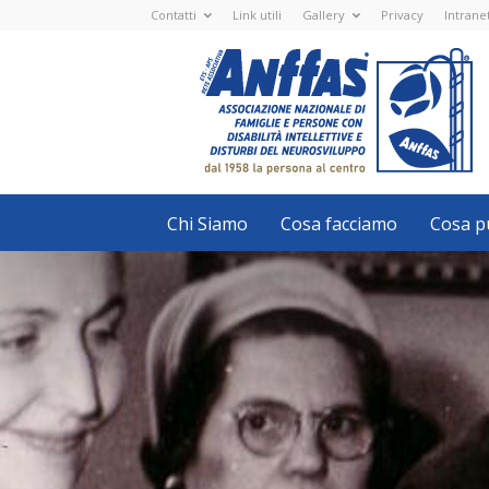
Contatti
Link utili
Gallery
Privacy
Intrane
Anffas
Nazionale
ETS
-
APS
-
Associazione
Nazionale
di
Famiglie
e
Persone
con
Chi Siamo
Cosa facciamo
Cosa pu
disabilità
intellettive
e
disturbi
del
neurosviluppo