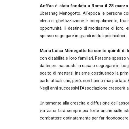
Anffas è stata fondata a
Roma il 28 marzo
Ubershag Menogotto. All'epoca le persone con d
clima di ghettizzazione e compatimento, fruend
opportunità. Il destino di moltissime di loro, 
spesso segregare in grandi istituti psichiatrici.
Maria Luisa Menegotto ha scelto quindi di lo
con disabilità e loro familiari. Persone spesso 
da tenere nascoste in casa o segregare in luogh
scelto di mettersi insieme costituendo la prima
parte attuali che, però, non hanno mai portato 
Negli anni successivi l'Associazione crescerà ad 
Unitamente alla crescita e diffusione dell'ass
via via si farà sempre più forte anche sulle isti
combattere ostinatamente per far riconoscere i d