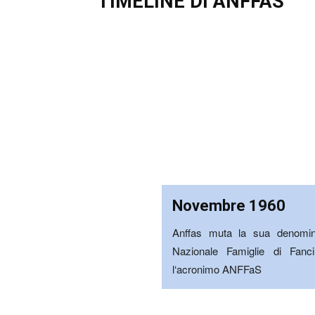
TIMELINE DI ANFFAS
Novembre 1960
Anffas muta la sua denomin
Nazionale Famiglie di Fanci
l‘acronimo ANFFaS