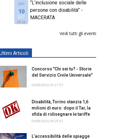
“L’inclusione sociale delle
GIO
persone con disabilità” -
10
SET
MACERATA
2026
Vedi tutti gli eventi
Ultimi Articoli
Concorso "Chi sei tu? - Storie
del Servizio Civile Universale"
06/08/2026 09:37:57
Disabilità, Torino stanzia 1,6
milioni di euro: dopo il Tar, la
sfida di ridisegnare le tariffe
06/08/2026 09:29:05
L’accessibilità delle spiagge