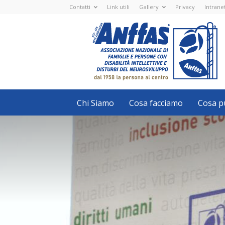
Contatti
Link utili
Gallery
Privacy
Intrane
Anffas
Nazionale
ETS
-
APS
-
Associazione
Nazionale
di
Famiglie
e
Persone
con
Chi Siamo
Cosa facciamo
Cosa pu
disabilità
intellettive
e
disturbi
del
neurosviluppo