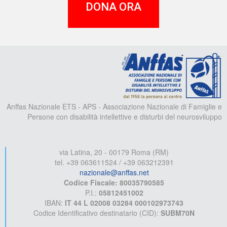
DONA ORA
A
Anffas Nazionale ETS - APS - Associazione Nazionale di Famiglie e
Persone con disabilità intellettive e disturbi del neurosviluppo
via Latina, 20 - 00179 Roma (RM)
tel. +39 063611524 / +39 063212391
nazionale@anffas.net
Codice Fiscale: 80035790585
P.I.:
05812451002
IBAN:
IT 44 L 02008 03284 000102973743
Codice Identificativo destinatario (CID):
SUBM70N