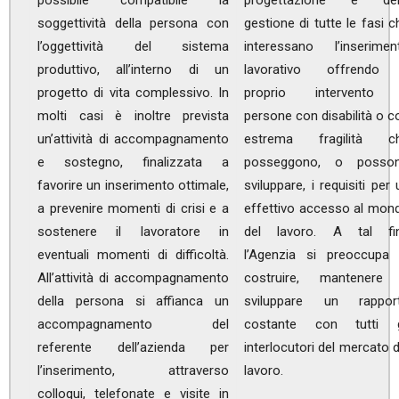
possibile compatibile la
progettazione e del
soggettività della persona con
gestione di tutte le fasi c
l’oggettività del sistema
interessano l’inserimen
produttivo, all’interno di un
lavorativo offrendo 
progetto di vita complessivo. In
proprio intervento
molti casi è inoltre prevista
persone con disabilità o c
un’attività di accompagnamento
estrema fragilità c
e sostegno, finalizzata a
posseggono, o posso
favorire un inserimento ottimale,
sviluppare, i requisiti per 
a prevenire momenti di crisi e a
effettivo accesso al mon
sostenere il lavoratore in
del lavoro. A tal fi
eventuali momenti di difficoltà.
l’Agenzia si preoccupa 
All’attività di accompagnamento
costruire, mantenere
della persona si affianca un
sviluppare un rappor
accompagnamento del
costante con tutti g
referente dell’azienda per
interlocutori del mercato d
l’inserimento, attraverso
lavoro.
colloqui, telefonate e visite in