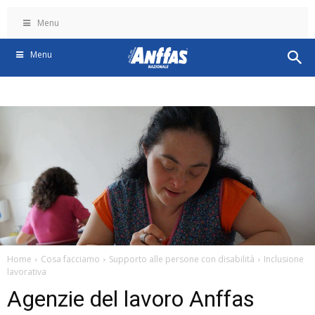
Menu
Menu
Home
Cosa facciamo
Supporto alle persone con disabilità
Inclusione
lavorativa
Agenzie del lavoro Anffas