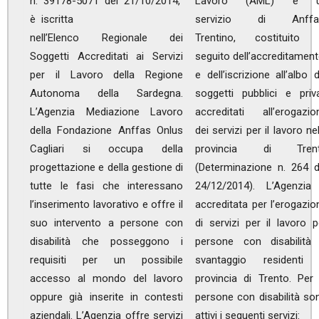
n. 39178-5071 del 21/10/2014,
Lavoro (AML) è 
è iscritta
servizio di Anff
nell’Elenco Regionale dei
Trentino, costituito
Soggetti Accreditati ai Servizi
seguito dell’accreditamen
per il Lavoro della Regione
e dell’iscrizione all’albo d
Autonoma della Sardegna.
soggetti pubblici e priva
L’Agenzia Mediazione Lavoro
accreditati all’erogazio
della Fondazione Anffas Onlus
dei servizi per il lavoro nel
Cagliari si occupa della
provincia di Tren
progettazione e della gestione di
(Determinazione n. 264 d
tutte le fasi che interessano
24/12/2014). L’Agenzia
l’inserimento lavorativo e offre il
accreditata per l’erogazio
suo intervento a persone con
di servizi per il lavoro p
disabilità che posseggono i
persone con disabilità
requisiti per un possibile
svantaggio residenti 
accesso al mondo del lavoro
provincia di Trento. Per 
oppure già inserite in contesti
persone con disabilità so
aziendali. L’Agenzia offre servizi
attivi i seguenti servizi: