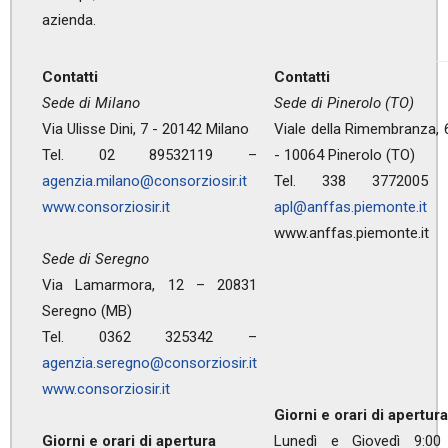
azienda.
Contatti
Contatti
Sede di Milano
Sede di Pinerolo (TO)
Via Ulisse Dini, 7 - 20142 Milano
Viale della Rimembranza, 
Tel. 02 89532119 –
- 10064 Pinerolo (TO)
agenzia.milano@consorziosir.it
Tel. 338 3772005
www.consorziosir.it
apl@anffas.piemonte.it
www.anffas.piemonte.it
Sede di Seregno
Via Lamarmora, 12 – 20831
Seregno (MB)
Tel. 0362 325342 –
agenzia.seregno@consorziosir.it
www.consorziosir.it
Giorni e orari di apertura
Giorni e orari di apertura
Lunedì e Giovedì 9:00