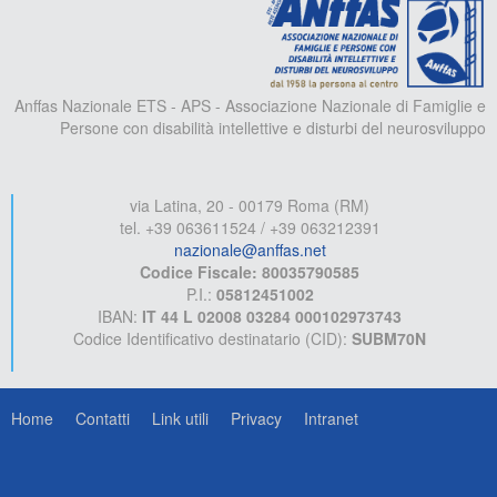
Anffas Nazionale ETS - APS - Associazione Nazionale di Famiglie e
Persone con disabilità intellettive e disturbi del neurosviluppo
via Latina, 20 - 00179 Roma (RM)
tel. +39 063611524 / +39 063212391
nazionale@anffas.net
Codice Fiscale: 80035790585
P.I.:
05812451002
IBAN:
IT 44 L 02008 03284 000102973743
Codice Identificativo destinatario (CID):
SUBM70N
Home
Contatti
Link utili
Privacy
Intranet