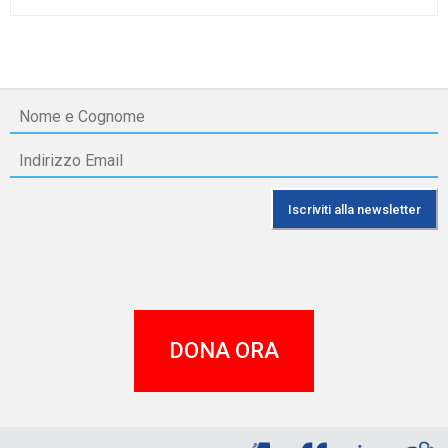
DONA ORA
A