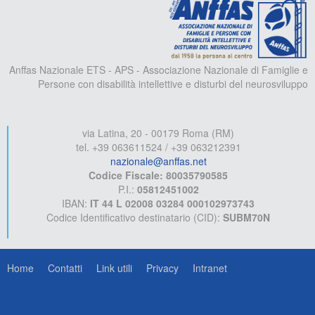
Anffas Nazionale ETS - APS - Associazione Nazionale di Famiglie e
Persone con disabilità intellettive e disturbi del neurosviluppo
via Latina, 20 - 00179 Roma (RM)
tel. +39 063611524 / +39 063212391
nazionale@anffas.net
Codice Fiscale: 80035790585
P.I.:
05812451002
IBAN:
IT 44 L 02008 03284 000102973743
Codice Identificativo destinatario (CID):
SUBM70N
Home
Contatti
Link utili
Privacy
Intranet