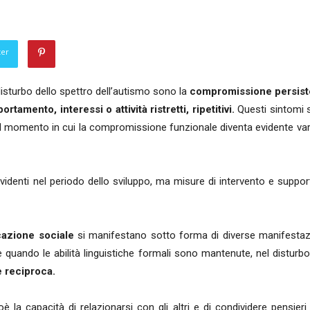
ter
isturbo dello spettro dell’autismo sono la
compromissione persiste
tamento, interessi o attività ristretti, ripetitivi.
Questi sintomi s
omento in cui la compromissione funzionale diventa evidente varia i
evidenti nel periodo dello sviluppo, ma misure di intervento e supp
cazione sociale
si manifestano sotto forma di diverse manifestazioni
he quando le abilità linguistiche formali sono mantenute, nel disturb
e reciproca.
oè la capacità di relazionarsi con gli altri e di condividere pensier