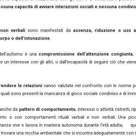
ssuna capacità di avviare interazioni sociali e nessuna condivi
 non verbali
sono manifestati da
assenza, riduzione o uso ati
corpo o dell’intonazione
.
 dell’autismo è una
compromissione dell’attenzione congiunta
,
un interesse con gli altri, o dall’incapacità di seguire ciò che viene
rendere le relazioni
vanno valutate nel confronto con le norme per
ei quali sono presenti la mancanza di gioco sociale condiviso e di im
o anche da
pattern di comportamento
, interessi o attività ristretti, rip
to o con comportamenti rituali verbali e non verbali. Una picco
oranza vive e lavora in maniera autonoma durante l’età adulta; que
i trovare una nicchia ambientale che si incontra adeguatamente con i lo