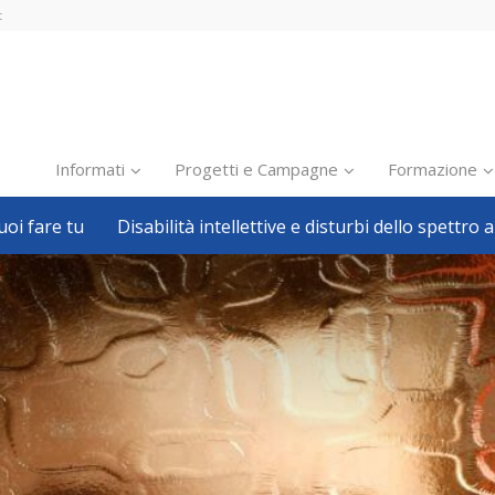
t
Informati
Progetti e Campagne
Formazione
oi fare tu
Disabilità intellettive e disturbi dello spettro a
Inclusione scolastica
Inclusione lavorativa
Notizie dalla FISH
Politiche sociali
Sport
Pillole
Formazione
Avvisi, bandi
Ricerca e Scienza
Welfare locale