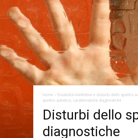
Home
Disabilità intellettive e disturbi dello spettro a
spettro autistico, caratteristiche diagnostiche
Disturbi dello sp
diagnostiche