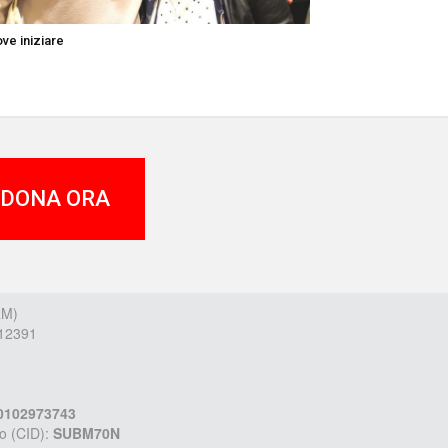
ve iniziare
DONA ORA
RM)
212391
00102973743
io (CID):
SUBM70N