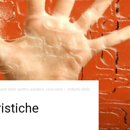
turbi dello spettro autistico, cosa sono
Disturbi dello
ristiche