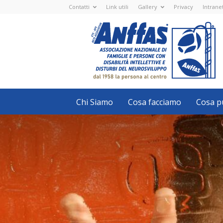
Contatti
Link utili
Gallery
Privacy
Intrane
Anffas
Nazionale
ETS
-
APS
-
Associazione
Nazionale
di
Famiglie
e
Persone
con
Chi Siamo
Cosa facciamo
Cosa pu
disabilità
intellettive
e
disturbi
del
neurosviluppo