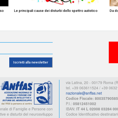
rso
Le principali cause dei disturbi dello spettro autistico
Da do
Anffas
via Latina, 20 - 00179 Roma (
tel. +39 063611524 / +39 063
nazionale@anffas.net
Codice Fiscale: 80035790585
P.I.:
05812451002
onale di Famiglie e Persone con
IBAN:
IT 44 L 02008 03284 0
ettive e disturbi del neurosviluppo
Codice Identificativo destinatar