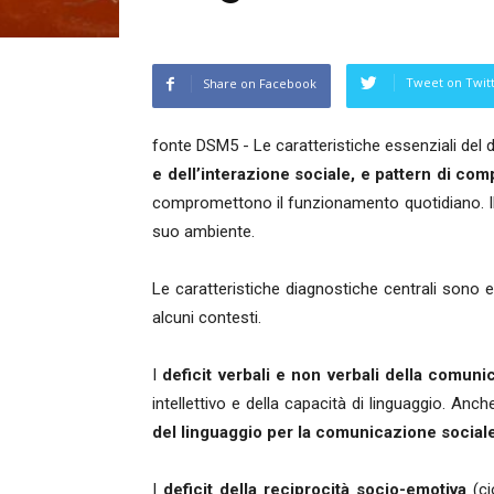
Tweet on Twit
Share on Facebook
fonte DSM5 - Le caratteristiche essenziali del d
e dell’interazione sociale, e pattern di compor
compromettono il funzionamento quotidiano. Il m
suo ambiente.
Le caratteristiche diagnostiche centrali sono 
alcuni contesti.
I
deficit verbali e non verbali della comuni
intellettivo e della capacità di linguaggio. Anc
del linguaggio per la comunicazione social
I
deficit della reciprocità socio-emotiva
(ci