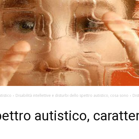
utistico
Disabilità intellettive e disturbi dello spettro autistico, cosa sono
Dis
ettro autistico, caratte