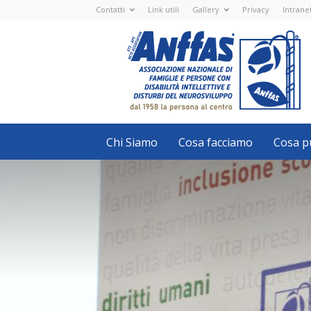
Contatti
Link utili
Gallery
Privacy
Intrane
Anffas
Nazionale
ETS
-
APS
-
Associazione
Nazionale
di
Famiglie
e
Persone
con
Chi Siamo
Cosa facciamo
Cosa pu
disabilità
intellettive
e
disturbi
del
neurosviluppo