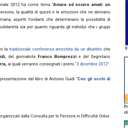
azionale 2012 ha come tema
"Amare ed essere amati: un
 persone, la qualità di questi e le emozioni che ne derivano
 umana, aspetti fondanti che determinano la possibilità di
lidarietà sia per quanto riguarda gli individui che i gruppi
I
on la
tradizionale conferenza arricchita da un dibattito
che
di,
del giornalista
Franco Bomprezzi
e del Segretario
rra,
ai quali verranno consegnati i premi
"3 dicembre 2012".
 presentazione del libro di Antonio Guidi
"Con gli occhi di
Pi
cl
 organizzati dalla Consulta per le Persone in Difficoltà Onlus