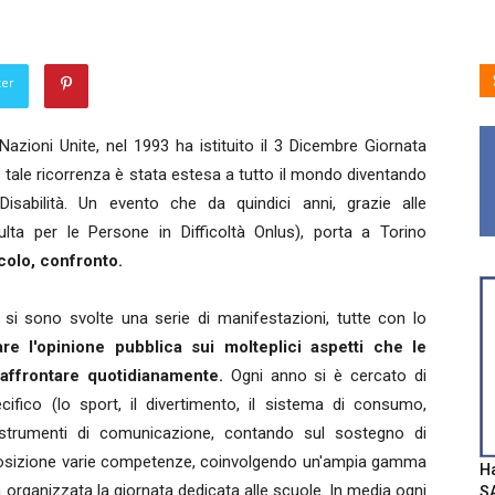
ter
zioni Unite, nel 1993 ha istituito il 3 Dicembre Giornata
 tale ricorrenza è stata estesa a tutto il mondo diventando
isabilità. Un evento che da quindici anni, grazie alle
lta per le Persone in Difficoltà Onlus), porta a Torino
colo, confronto.
a si sono svolte una serie di manifestazioni, tutte con lo
re l'opinione pubblica sui molteplici aspetti che le
 affrontare quotidianamente.
Ogni anno si è cercato di
cifico (lo sport, il divertimento, il sistema di consumo,
i e strumenti di comunicazione, contando sul sostegno di
posizione varie competenze, coinvolgendo un'ampia gamma
Ha
ta organizzata la giornata dedicata alle scuole. In media ogni
SA