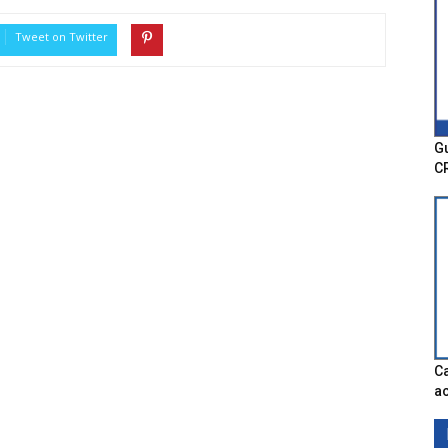
Tweet on Twitter
Gu
C
Ca
ac