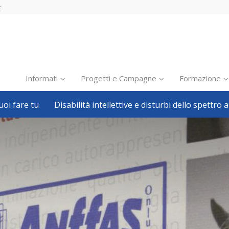
t
Informati
Progetti e Campagne
Formazione
oi fare tu
Disabilità intellettive e disturbi dello spettro a
Inclusione scolastica
Inclusione lavorativa
Notizie dalla FISH
Politiche sociali
Sport
Pillole
Formazione
Avvisi, bandi
Ricerca e Scienza
Welfare locale