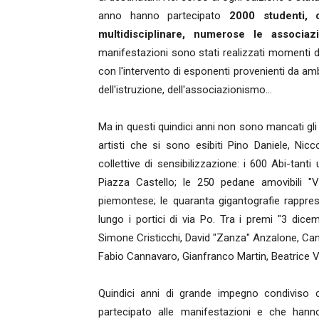
anno hanno partecipato
2000 studenti, 
multidisciplinare, numerose le associazi
manifestazioni sono stati realizzati momenti di 
con l'intervento di esponenti provenienti da ambit
dell'istruzione, dell'associazionismo…
Ma in questi quindici anni non sono mancati gli eve
artisti che si sono esibiti Pino Daniele, Ni
collettive di sensibilizzazione: i 600 Abi-ta
Piazza Castello; le 250 pedane amovibili "V
piemontese; le quaranta gigantografie rappres
lungo i portici di via Po. Tra i premi "3 dic
Simone Cristicchi, David "Zanza" Anzalone, Can
Fabio Cannavaro, Gianfranco Martin, Beatrice Vi
Quindici anni di grande impegno condiviso c
partecipato alle manifestazioni e che han