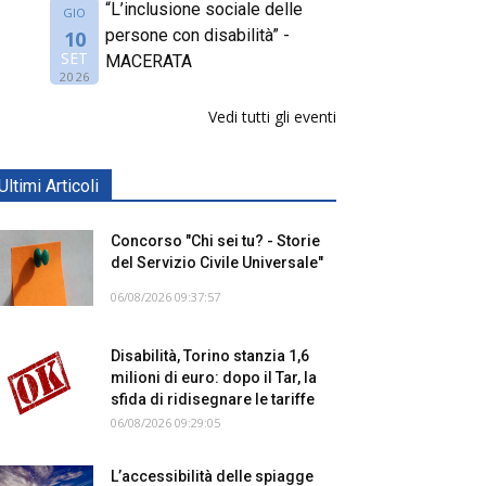
“L’inclusione sociale delle
GIO
persone con disabilità” -
10
SET
MACERATA
2026
Vedi tutti gli eventi
Ultimi Articoli
Concorso "Chi sei tu? - Storie
del Servizio Civile Universale"
06/08/2026 09:37:57
Disabilità, Torino stanzia 1,6
milioni di euro: dopo il Tar, la
sfida di ridisegnare le tariffe
06/08/2026 09:29:05
L’accessibilità delle spiagge