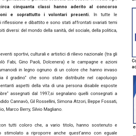
circa cinquanta classi hanno aderito al concorso
oni e soprattutto i volontari presenti.
In tutte le
riflessione e dibattito e sono stati affrontati svariati temi
i diversi: del mondo della sanità, del sociale, della politica,
nti sportivi, culturali e artistici di rilievo nazionale (tra gli
Co
ccolò Fabi, Gino Paoli, Dolcenera) e le campagne e azioni
ac
nti umanoidi in legno ognuno di un colore che hanno invaso
ia il gradino" che sono state distribuite nel capoluogo
entanti aspetti della vita di una persona disabile esposte
embre" assegnati dal 1997,si segnalano quelli consegnati a
dido Cannavò, Gil Rossellini, Simona Atzori, Beppe Fossati,
o, Marco Berry, Silvio Magliano.
on tutti coloro che, a vario titolo, hanno sostenuto e
e
no stimolato a riproporre anche quest'anno con eguale