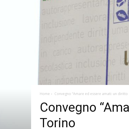
Home
Convegno “Amare ed essere amati: un diritto di
Convegno “Amare 
Torino