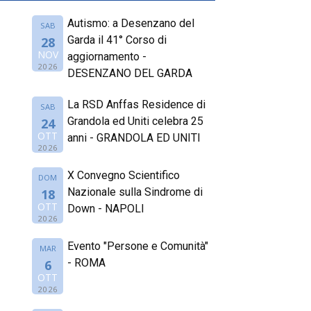
Autismo: a Desenzano del
SAB
Garda il 41° Corso di
28
NOV
aggiornamento -
2026
DESENZANO DEL GARDA
La RSD Anffas Residence di
SAB
Grandola ed Uniti celebra 25
24
OTT
anni - GRANDOLA ED UNITI
2026
X Convegno Scientifico
DOM
Nazionale sulla Sindrome di
18
OTT
Down - NAPOLI
2026
Evento "Persone e Comunità"
MAR
- ROMA
6
OTT
2026