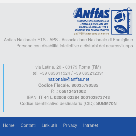
A
Anffas Nazionale ETS - APS - Associazione Nazionale di Famiglie e
Persone con disabilità intellettive e disturbi del neurosviluppo
via Latina, 20 - 00179 Roma (RM)
tel. +39 063611524 / +39 063212391
nazionale@anffas.net
Codice Fiscale: 80035790585
P.I.:
05812451002
IBAN:
IT 44 L 02008 03284 000102973743
Codice Identificativo destinatario (CID):
SUBM70N
Home
Contatti
Link utili
Privacy
Intranet