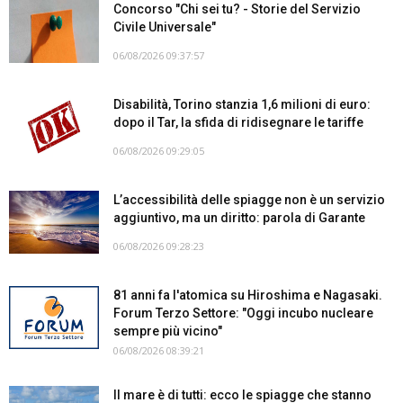
Concorso "Chi sei tu? - Storie del Servizio
Civile Universale"
06/08/2026 09:37:57
Disabilità, Torino stanzia 1,6 milioni di euro:
dopo il Tar, la sfida di ridisegnare le tariffe
06/08/2026 09:29:05
L’accessibilità delle spiagge non è un servizio
aggiuntivo, ma un diritto: parola di Garante
06/08/2026 09:28:23
81 anni fa l'atomica su Hiroshima e Nagasaki.
Forum Terzo Settore: "Oggi incubo nucleare
sempre più vicino"
06/08/2026 08:39:21
Il mare è di tutti: ecco le spiagge che stanno