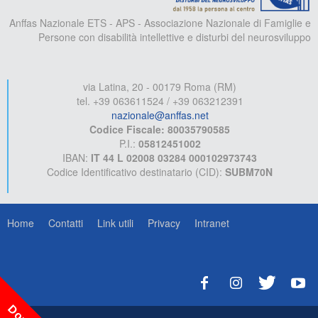
Anffas Nazionale ETS - APS - Associazione Nazionale di Famiglie e
Persone con disabilità intellettive e disturbi del neurosviluppo
via Latina, 20 - 00179 Roma (RM)
tel. +39 063611524 / +39 063212391
nazionale@anffas.net
Codice Fiscale: 80035790585
P.I.:
05812451002
IBAN:
IT 44 L 02008 03284 000102973743
Codice Identificativo destinatario (CID):
SUBM70N
Home
Contatti
Link utili
Privacy
Intranet