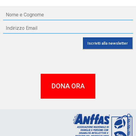
DONA ORA
A