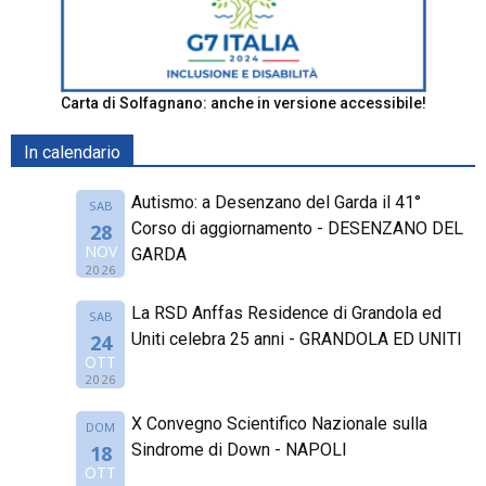
Carta di Solfagnano: anche in versione accessibile!
In calendario
Autismo: a Desenzano del Garda il 41°
SAB
Corso di aggiornamento - DESENZANO DEL
28
NOV
GARDA
2026
La RSD Anffas Residence di Grandola ed
SAB
Uniti celebra 25 anni - GRANDOLA ED UNITI
24
OTT
2026
X Convegno Scientifico Nazionale sulla
DOM
Sindrome di Down - NAPOLI
18
OTT