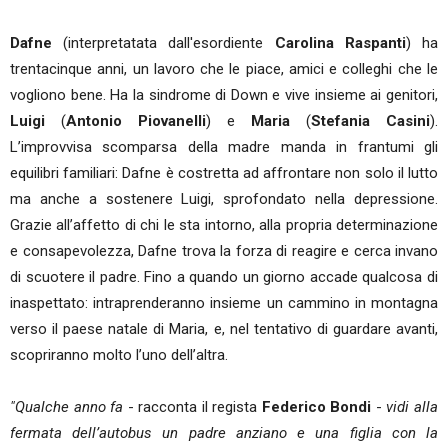
Dafne
(interpretatata dall'esordiente
Carolina Raspanti
) ha
trentacinque anni, un lavoro che le piace, amici e colleghi che le
vogliono bene. Ha la sindrome di Down e vive insieme ai genitori,
Luigi
(
Antonio Piovanelli
) e
Maria
(
Stefania Casini
).
L’improvvisa scomparsa della madre manda in frantumi gli
equilibri familiari: Dafne è costretta ad affrontare non solo il lutto
ma anche a sostenere Luigi, sprofondato nella depressione.
Grazie all’affetto di chi le sta intorno, alla propria determinazione
e consapevolezza, Dafne trova la forza di reagire e cerca invano
di scuotere il padre. Fino a quando un giorno accade qualcosa di
inaspettato: intraprenderanno insieme un cammino in montagna
verso il paese natale di Maria, e, nel tentativo di guardare avanti,
scopriranno molto l’uno dell’altra.
"Qualche anno fa
- racconta il regista
Federico Bondi
-
vidi alla
fermata dell’autobus un padre anziano e una figlia con la