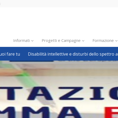
t
Informati
Progetti e Campagne
Formazione
oi fare tu
Disabilità intellettive e disturbi dello spettro a
Inclusione scolastica
Inclusione lavorativa
Notizie dalla FISH
Politiche sociali
Sport
Pillole
Formazione
Avvisi, bandi
Ricerca e Scienza
Welfare locale