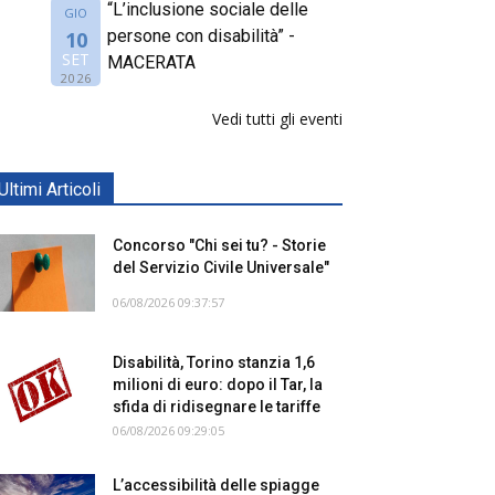
“L’inclusione sociale delle
GIO
persone con disabilità” -
10
SET
MACERATA
2026
Vedi tutti gli eventi
Ultimi Articoli
Concorso "Chi sei tu? - Storie
del Servizio Civile Universale"
06/08/2026 09:37:57
Disabilità, Torino stanzia 1,6
milioni di euro: dopo il Tar, la
sfida di ridisegnare le tariffe
06/08/2026 09:29:05
L’accessibilità delle spiagge