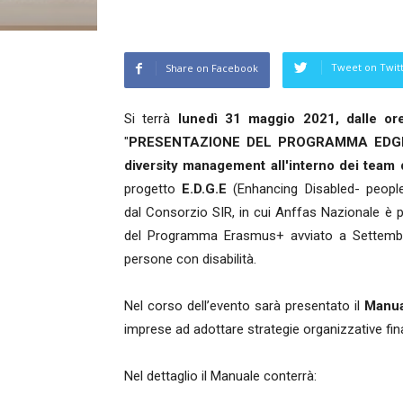
Tweet on Twit
Share on Facebook
Si terrà
lunedì 31 maggio 2021, dalle or
"
PRESENTAZIONE DEL PROGRAMMA EDGE PER
diversity management all'interno dei team 
progetto
E.D.G.E
(Enhancing Disabled- peopl
dal Consorzio SIR, in cui Anffas Nazionale è pa
del Programma Erasmus+ avviato a Settembre 
persone con disabilità.
Nel corso dell’evento sarà presentato il
Manua
imprese ad adottare strategie organizzative final
Nel dettaglio il Manuale conterrà: