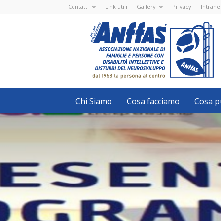
Contatti
Link utili
Gallery
Privacy
Intrane
Anffas
Nazionale
ETS
-
APS
-
Associazione
Nazionale
di
Famiglie
e
Persone
con
Chi Siamo
Cosa facciamo
Cosa pu
disabilità
intellettive
e
disturbi
del
neurosviluppo