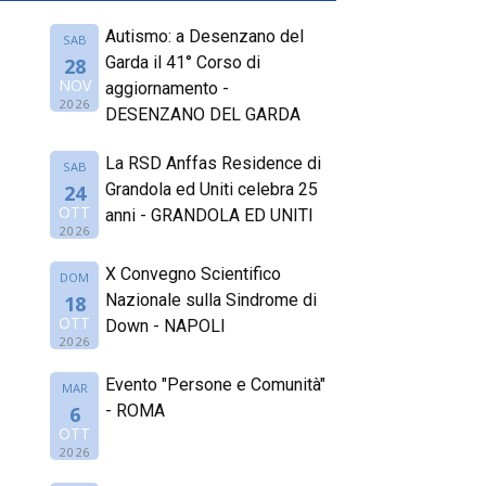
Autismo: a Desenzano del
SAB
Garda il 41° Corso di
28
NOV
aggiornamento -
2026
DESENZANO DEL GARDA
La RSD Anffas Residence di
SAB
Grandola ed Uniti celebra 25
24
OTT
anni - GRANDOLA ED UNITI
2026
X Convegno Scientifico
DOM
Nazionale sulla Sindrome di
18
OTT
Down - NAPOLI
2026
Evento "Persone e Comunità"
MAR
- ROMA
6
OTT
2026