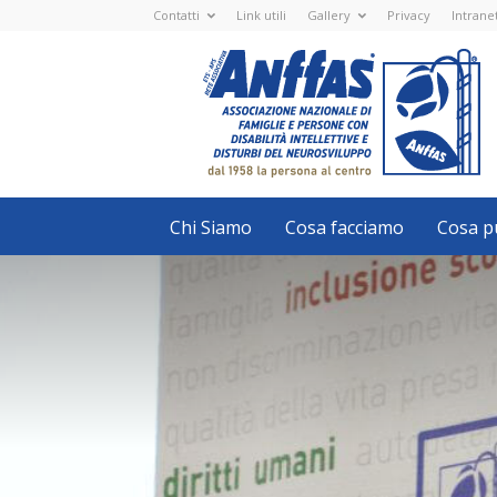
Contatti
Link utili
Gallery
Privacy
Intrane
Anffas
Nazionale
ETS
-
APS
-
Associazione
Nazionale
di
Famiglie
e
Persone
con
Chi Siamo
Cosa facciamo
Cosa pu
disabilità
intellettive
e
disturbi
del
neurosviluppo