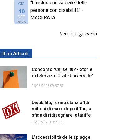
“L’inclusione sociale delle
GIO
persone con disabilità” -
10
SET
MACERATA
2026
Vedi tutti gli eventi
Ultimi Articoli
Concorso "Chi sei tu? - Storie
del Servizio Civile Universale"
06/08/2026 09:37:57
Disabilità, Torino stanzia 1,6
milioni di euro: dopo il Tar, la
sfida di ridisegnare le tariffe
06/08/2026 09:29:05
L’accessibilità delle spiagge