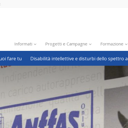
t
Informati
Progetti e Campagne
Formazione
oi fare tu
Disabilità intellettive e disturbi dello spettro a
Inclusione scolastica
Inclusione lavorativa
Notizie dalla FISH
Politiche sociali
Sport
Pillole
Formazione
Avvisi, bandi
Ricerca e Scienza
Welfare locale