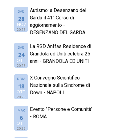
Autismo: a Desenzano del
SAB
Garda il 41° Corso di
28
NOV
aggiornamento -
2026
DESENZANO DEL GARDA
La RSD Anffas Residence di
SAB
Grandola ed Uniti celebra 25
24
OTT
anni - GRANDOLA ED UNITI
2026
X Convegno Scientifico
DOM
Nazionale sulla Sindrome di
18
OTT
Down - NAPOLI
2026
Evento "Persone e Comunità"
MAR
- ROMA
6
OTT
2026