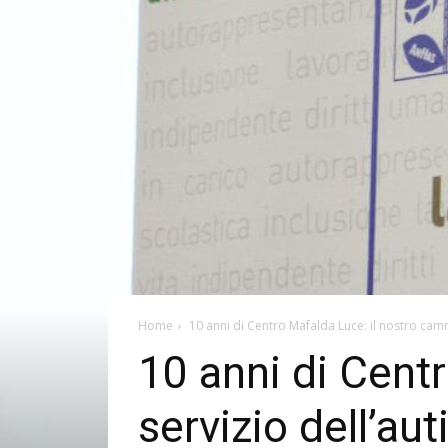
Home
10 anni di Centro Mafalda Luce: il nostro camm
10 anni di Cent
servizio dell’au