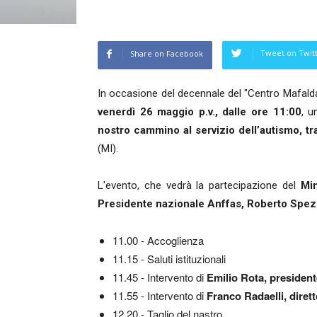
Tweet on Twit
Share on Facebook
In occasione del decennale del "Centro Mafald
venerdì 26 maggio p.v., dalle ore 11:00
, u
nostro cammino al servizio dell’autismo, tra
(MI).
L'evento, che vedrà la partecipazione del
Min
Presidente nazionale Anffas, Roberto Spez
11.00 - Accoglienza
11.15 - Saluti istituzionali
11.45 - Intervento di
Emilio Rota, president
11.55 - Intervento di
Franco Radaelli, diret
12.20 - Taglio del nastro