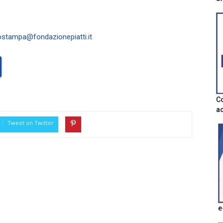
iostampa@fondazionepiatti.it
Co
ac
Tweet on Twitter
e