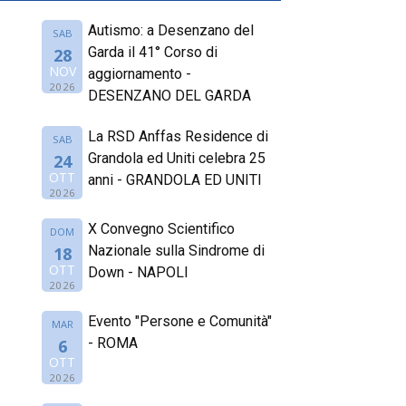
Autismo: a Desenzano del
SAB
Garda il 41° Corso di
28
NOV
aggiornamento -
2026
DESENZANO DEL GARDA
La RSD Anffas Residence di
SAB
Grandola ed Uniti celebra 25
24
OTT
anni - GRANDOLA ED UNITI
2026
X Convegno Scientifico
DOM
Nazionale sulla Sindrome di
18
OTT
Down - NAPOLI
2026
Evento "Persone e Comunità"
MAR
- ROMA
6
OTT
2026