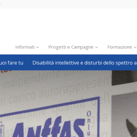
t
Informati
Progetti e Campagne
Formazione
oi fare tu
Disabilità intellettive e disturbi dello spettro a
Inclusione scolastica
Inclusione lavorativa
Notizie dalla FISH
Politiche sociali
Sport
Pillole
Formazione
Avvisi, bandi
Ricerca e Scienza
Welfare locale