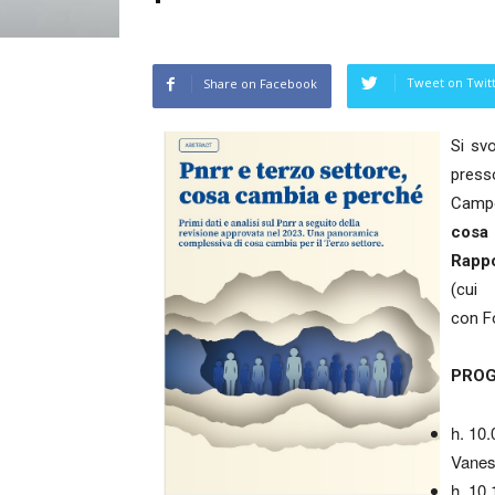
Tweet on Twit
Share on Facebook
Si sv
presso
Campo 
cos
Rapp
(cu
con F
PRO
h. 10.
Vanes
h. 10.