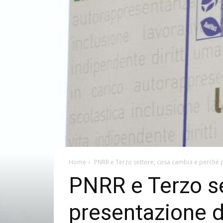
Home
PNRR e Terzo settore, cosa cambia e perché 
PNRR e Terzo se
presentazione 