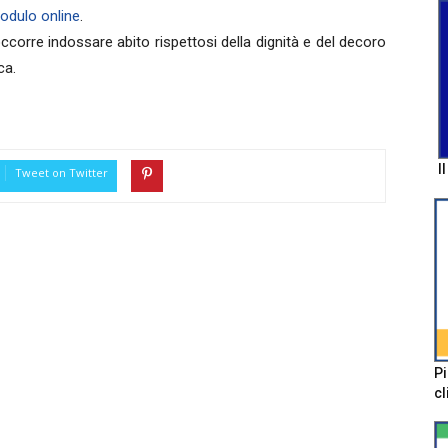
odulo online
.
ccorre indossare abito rispettosi della dignità e del decoro
ca.
I
Tweet on Twitter
Pi
cl