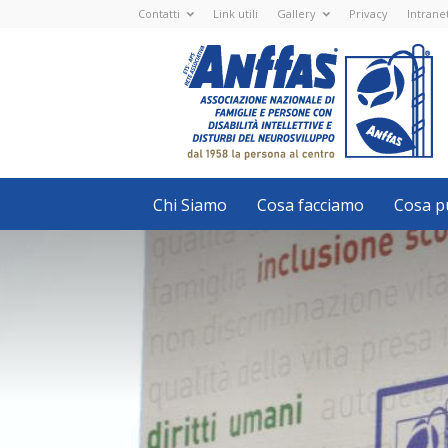
Contatti
Link utili
Gallery
Privacy
Intrane
Anffas
Nazionale
ETS
-
APS
-
Associazione
Nazionale
di
Famiglie
e
Persone
con
Chi Siamo
Cosa facciamo
Cosa pu
disabilità
intellettive
e
disturbi
del
neurosviluppo