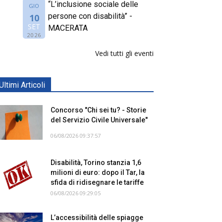
“L’inclusione sociale delle
GIO
persone con disabilità” -
10
SET
MACERATA
2026
Vedi tutti gli eventi
Ultimi Articoli
Concorso "Chi sei tu? - Storie
del Servizio Civile Universale"
06/08/2026 09:37:57
Disabilità, Torino stanzia 1,6
milioni di euro: dopo il Tar, la
sfida di ridisegnare le tariffe
06/08/2026 09:29:05
L’accessibilità delle spiagge