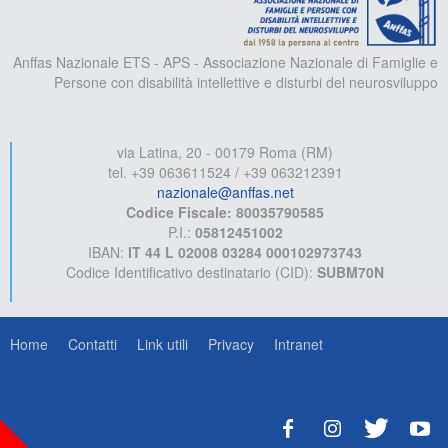
Anffas Nazionale ETS - APS - Associazione Nazionale di Famiglie e
Persone con disabilità intellettive e disturbi del neurosviluppo
via Latina, 20 - 00179 Roma (RM)
tel. +39 063611524 / +39 063212391
nazionale@anffas.net
Codice Fiscale: 80035790585
P.I.:
05812451002
IBAN:
IT 44 L 02008 03284 000102973743
Codice Identificativo destinatario (CID):
SUBM70N
Home
Contatti
Link utili
Privacy
Intranet