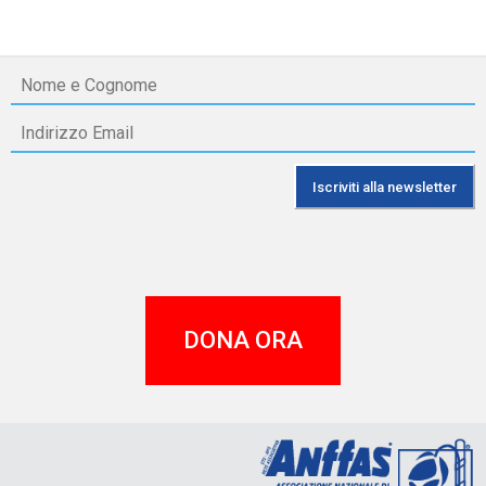
DONA ORA
A