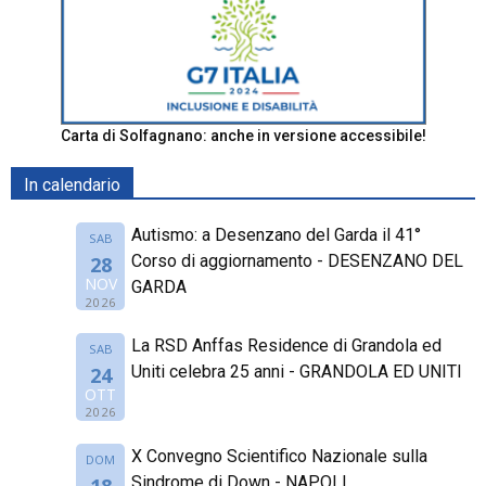
Carta di Solfagnano: anche in versione accessibile!
In calendario
Autismo: a Desenzano del Garda il 41°
SAB
Corso di aggiornamento - DESENZANO DEL
28
NOV
GARDA
2026
La RSD Anffas Residence di Grandola ed
SAB
Uniti celebra 25 anni - GRANDOLA ED UNITI
24
OTT
2026
X Convegno Scientifico Nazionale sulla
DOM
Sindrome di Down - NAPOLI
18