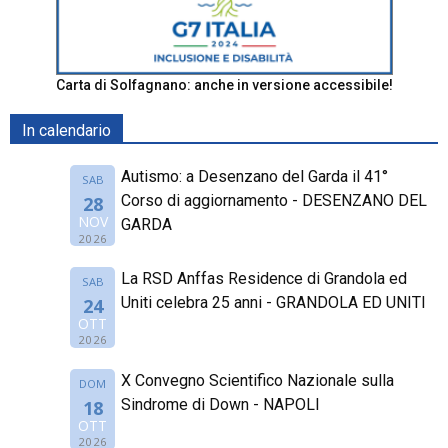
Carta di Solfagnano: anche in versione accessibile!
In calendario
Autismo: a Desenzano del Garda il 41°
SAB
Corso di aggiornamento - DESENZANO DEL
28
NOV
GARDA
2026
La RSD Anffas Residence di Grandola ed
SAB
Uniti celebra 25 anni - GRANDOLA ED UNITI
24
OTT
2026
X Convegno Scientifico Nazionale sulla
DOM
Sindrome di Down - NAPOLI
18
OTT
2026