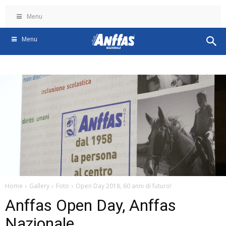
Menu
Menu
Home
Gallery
Foto
Open Day 2018, 60 anni di futuro!
Anffas Open Day, Anffas
Nazionale