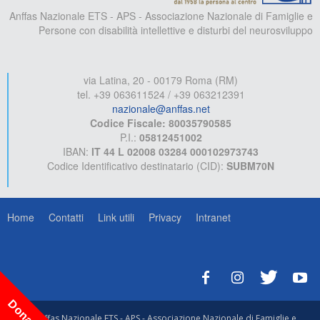
Anffas Nazionale ETS - APS - Associazione Nazionale di Famiglie e
Persone con disabilità intellettive e disturbi del neurosviluppo
via Latina, 20 - 00179 Roma (RM)
tel. +39 063611524 / +39 063212391
nazionale@anffas.net
Codice Fiscale: 80035790585
P.I.:
05812451002
IBAN:
IT 44 L 02008 03284 000102973743
Codice Identificativo destinatario (CID):
SUBM70N
Home
Contatti
Link utili
Privacy
Intranet
© Anffas Nazionale ETS - APS - Associazione Nazionale di Famiglie e