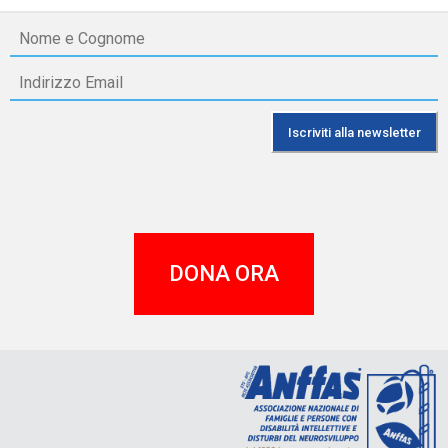
DONA ORA
A