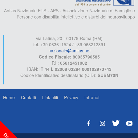
Anffas Nazionale ETS - APS - Associazione Nazionale di Famiglie e
Persone con disabilità intellettive e disturbi del neurosviluppo
via Latina, 20 - 00179 Roma (RM)
tel. +39 063611524 / +39 063212391
nazionale@anffas.net
Codice Fiscale: 80035790585
P.I.:
05812451002
IBAN:
IT 44 L 02008 03284 000102973743
Codice Identificativo destinatario (CID):
SUBM70N
Home
Contatti
Link utili
Privacy
Intranet