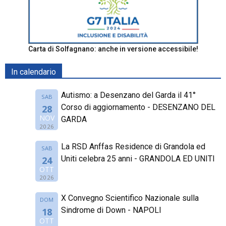
Carta di Solfagnano: anche in versione accessibile!
In calendario
Autismo: a Desenzano del Garda il 41°
SAB
Corso di aggiornamento - DESENZANO DEL
28
NOV
GARDA
2026
La RSD Anffas Residence di Grandola ed
SAB
Uniti celebra 25 anni - GRANDOLA ED UNITI
24
OTT
2026
X Convegno Scientifico Nazionale sulla
DOM
Sindrome di Down - NAPOLI
18
OTT