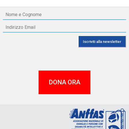
DONA ORA
A