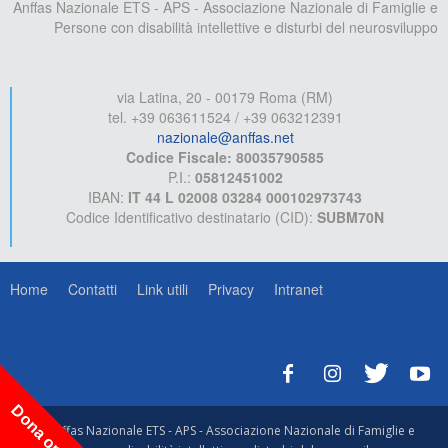
Anffas Nazionale ETS - APS - Associazione Nazionale di Famiglie e
Persone con disabilità intellettive e disturbi del neurosviluppo
via Latina, 20 - 00179 Roma (RM)
tel. +39 063611524 / +39 063212391
nazionale@anffas.net
Codice Fiscale: 80035790585
P.I.:
05812451002
IBAN:
IT 44 L 02008 03284 000102973743
Codice Identificativo destinatario (CID):
SUBM70N
Home
Contatti
Link utili
Privacy
Intranet
Dona ora!
© Anffas Nazionale ETS - APS - Associazione Nazionale di Famiglie e