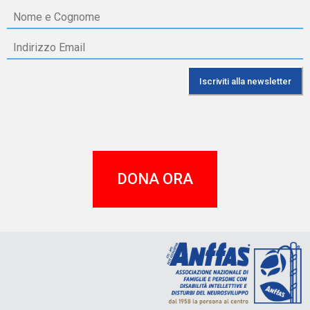
DONA ORA
A