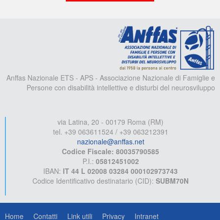
A
Anffas Nazionale ETS - APS - Associazione Nazionale di Famiglie e
Persone con disabilità intellettive e disturbi del neurosviluppo
via Latina, 20 - 00179 Roma (RM)
tel. +39 063611524 / +39 063212391
nazionale@anffas.net
Codice Fiscale: 80035790585
P.I.:
05812451002
IBAN:
IT 44 L 02008 03284 000102973743
Codice Identificativo destinatario (CID):
SUBM70N
Home
Contatti
Link utili
Privacy
Intranet