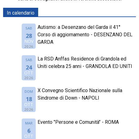
In calendario
Autismo: a Desenzano del Garda il 41°
SAB
Corso di aggiornamento - DESENZANO DEL
28
NOV
GARDA
2026
La RSD Anffas Residence di Grandola ed
SAB
Uniti celebra 25 anni - GRANDOLA ED UNITI
24
OTT
2026
X Convegno Scientifico Nazionale sulla
DOM
Sindrome di Down - NAPOLI
18
OTT
2026
Evento "Persone e Comunità" - ROMA
MAR
6
OTT