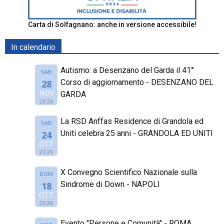
Carta di Solfagnano: anche in versione accessibile!
In calendario
Autismo: a Desenzano del Garda il 41°
SAB
Corso di aggiornamento - DESENZANO DEL
28
NOV
GARDA
2026
La RSD Anffas Residence di Grandola ed
SAB
Uniti celebra 25 anni - GRANDOLA ED UNITI
24
OTT
2026
X Convegno Scientifico Nazionale sulla
DOM
Sindrome di Down - NAPOLI
18
OTT
2026
Evento "Persone e Comunità" - ROMA