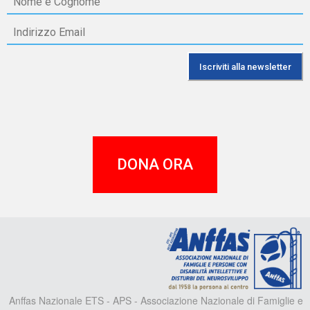
DONA ORA
A
Anffas Nazionale ETS - APS - Associazione Nazionale di Famiglie e