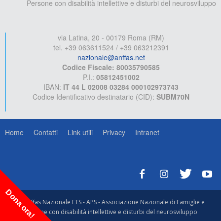
Persone con disabilità intellettive e disturbi del neurosviluppo
via Latina, 20 - 00179 Roma (RM)
tel. +39 063611524 / +39 063212391
nazionale@anffas.net
Codice Fiscale: 80035790585
P.I.:
05812451002
IBAN:
IT 44 L 02008 03284 000102973743
Codice Identificativo destinatario (CID):
SUBM70N
Home
Contatti
Link utili
Privacy
Intranet
Dona ora!
© Anffas Nazionale ETS - APS - Associazione Nazionale di Famiglie e
Persone con disabilità intellettive e disturbi del neurosviluppo