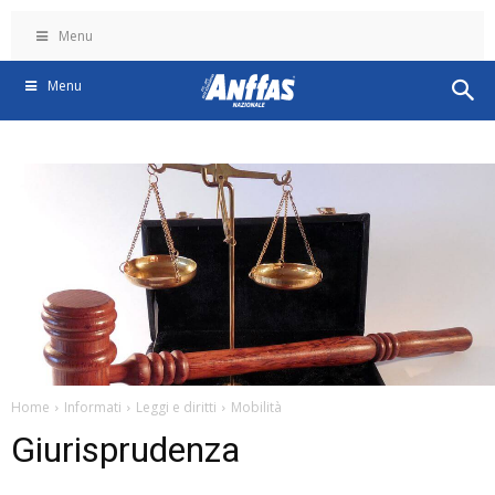
Menu
Menu
Home
Informati
Leggi e diritti
Mobilità
Giurisprudenza