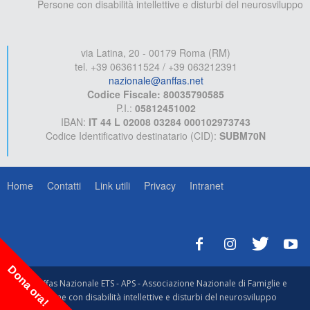
Persone con disabilità intellettive e disturbi del neurosviluppo
via Latina, 20 - 00179 Roma (RM)
tel. +39 063611524 / +39 063212391
nazionale@anffas.net
Codice Fiscale: 80035790585
P.I.:
05812451002
IBAN:
IT 44 L 02008 03284 000102973743
Codice Identificativo destinatario (CID):
SUBM70N
Home
Contatti
Link utili
Privacy
Intranet
Dona ora!
© Anffas Nazionale ETS - APS - Associazione Nazionale di Famiglie e
Persone con disabilità intellettive e disturbi del neurosviluppo