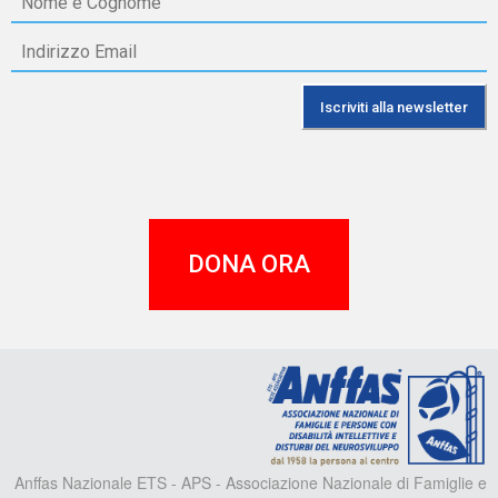
DONA ORA
A
Anffas Nazionale ETS - APS - Associazione Nazionale di Famiglie e