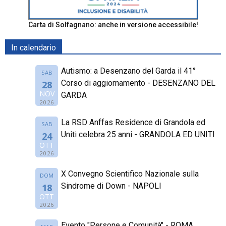
Carta di Solfagnano: anche in versione accessibile!
In calendario
Autismo: a Desenzano del Garda il 41°
SAB
Corso di aggiornamento - DESENZANO DEL
28
NOV
GARDA
2026
La RSD Anffas Residence di Grandola ed
SAB
Uniti celebra 25 anni - GRANDOLA ED UNITI
24
OTT
2026
X Convegno Scientifico Nazionale sulla
DOM
Sindrome di Down - NAPOLI
18
OTT
2026
Evento "Persone e Comunità" - ROMA