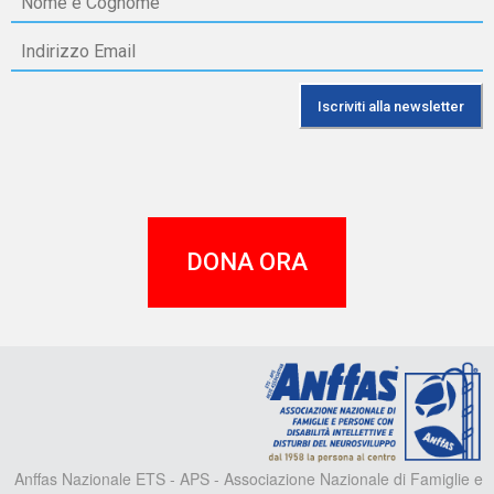
DONA ORA
A
Anffas Nazionale ETS - APS - Associazione Nazionale di Famiglie e