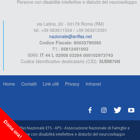
Persone con disabilità intellettive e disturbi del neurosviluppo
via Latina, 20 - 00179 Roma (RM)
tel. +39 063611524 / +39 063212391
nazionale@anffas.net
Codice Fiscale: 80035790585
P.I.:
05812451002
IBAN:
IT 44 L 02008 03284 000102973743
Codice Identificativo destinatario (CID):
SUBM70N
Home
Contatti
Link utili
Privacy
Intranet
Dona ora!
© Anffas Nazionale ETS - APS - Associazione Nazionale di Famiglie e
Persone con disabilità intellettive e disturbi del neurosviluppo