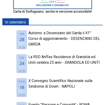
Carta di Solfagnano: anche in versione accessibile!
In calendario
Autismo: a Desenzano del Garda il 41°
SAB
Corso di aggiornamento - DESENZANO DEL
28
NOV
GARDA
2026
La RSD Anffas Residence di Grandola ed
SAB
Uniti celebra 25 anni - GRANDOLA ED UNITI
24
OTT
2026
X Convegno Scientifico Nazionale sulla
DOM
Sindrome di Down - NAPOLI
18
OTT
2026
Evento "Persone e Comunità" - ROMA