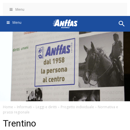
Menu
Menu
Home
Informati
Leggi e diritti
Progetto individuale
Normativa e
prassi regionale
Trentino