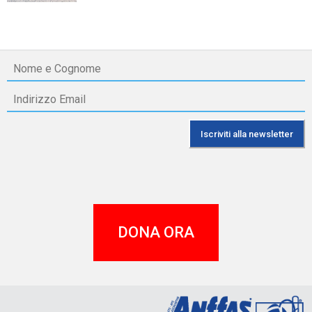
DONA ORA
A