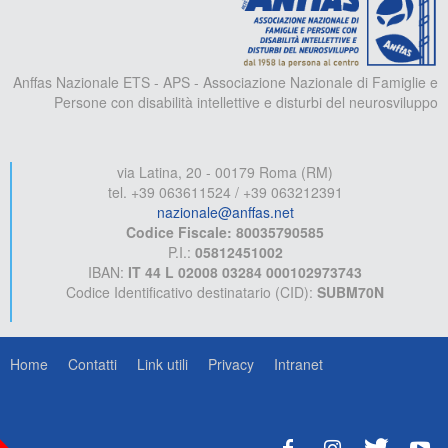
Anffas Nazionale ETS - APS - Associazione Nazionale di Famiglie e
Persone con disabilità intellettive e disturbi del neurosviluppo
via Latina, 20 - 00179 Roma (RM)
tel. +39 063611524 / +39 063212391
nazionale@anffas.net
Codice Fiscale: 80035790585
P.I.:
05812451002
IBAN:
IT 44 L 02008 03284 000102973743
Codice Identificativo destinatario (CID):
SUBM70N
Home
Contatti
Link utili
Privacy
Intranet