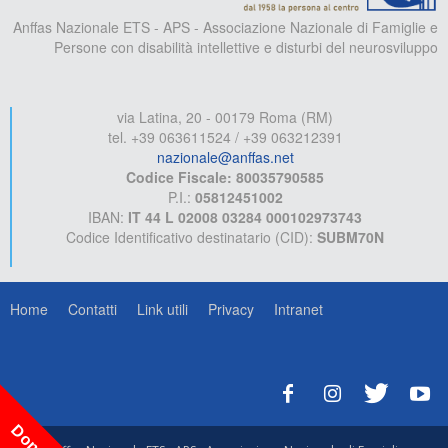
Anffas Nazionale ETS - APS - Associazione Nazionale di Famiglie e
Persone con disabilità intellettive e disturbi del neurosviluppo
via Latina, 20 - 00179 Roma (RM)
tel. +39 063611524 / +39 063212391
nazionale@anffas.net
Codice Fiscale: 80035790585
P.I.:
05812451002
IBAN:
IT 44 L 02008 03284 000102973743
Codice Identificativo destinatario (CID):
SUBM70N
Home
Contatti
Link utili
Privacy
Intranet