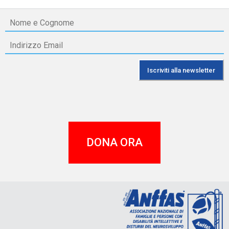
DONA ORA
A