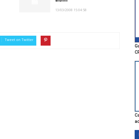
alunni
13/03/2008 15:04:58
Tweet on Twitter
Gu
C
Ca
ac