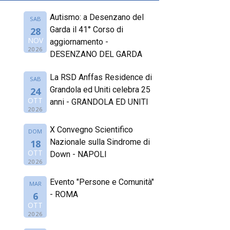
Autismo: a Desenzano del
SAB
Garda il 41° Corso di
28
NOV
aggiornamento -
2026
DESENZANO DEL GARDA
La RSD Anffas Residence di
SAB
Grandola ed Uniti celebra 25
24
OTT
anni - GRANDOLA ED UNITI
2026
X Convegno Scientifico
DOM
Nazionale sulla Sindrome di
18
OTT
Down - NAPOLI
2026
Evento "Persone e Comunità"
MAR
- ROMA
6
OTT
2026