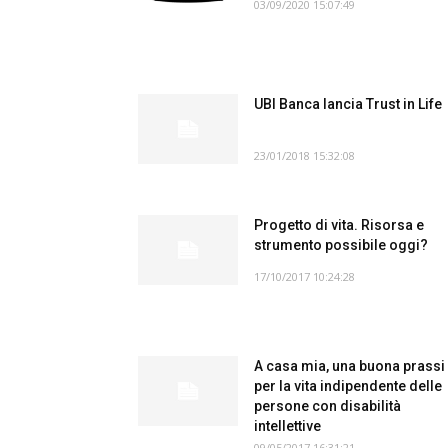
03/09/2020 15:07:49
UBI Banca lancia Trust in Life
23/01/2018 15:32:08
Progetto di vita. Risorsa e
strumento possibile oggi?
17/10/2017 10:24:28
A casa mia, una buona prassi
per la vita indipendente delle
persone con disabilità
intellettive
09/05/2017 16:31:21