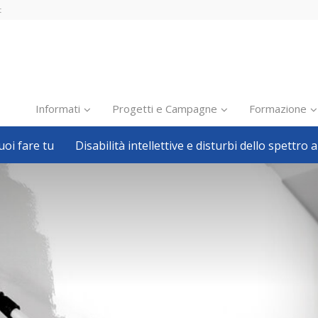
t
Informati
Progetti e Campagne
Formazione
oi fare tu
Disabilità intellettive e disturbi dello spettro a
Inclusione scolastica
Inclusione lavorativa
Notizie dalla FISH
Politiche sociali
Sport
Pillole
Formazione
Avvisi, bandi
Ricerca e Scienza
Welfare locale