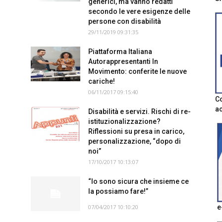
generici, ma vanno redatti
secondo le vere esigenze delle
persone con disabilità
29/11/2019 09:31:35
Piattaforma Italiana
Autorappresentanti In
Movimento: conferite le nuove
cariche!
06/11/2017 09:15:40
Co
ac
Disabilità e servizi. Rischi di re-
istituzionalizzazione?
Riflessioni su presa in carico,
personalizzazione, “dopo di
noi”
17/10/2017 10:13:07
“Io sono sicura che insieme ce
la possiamo fare!”
07/04/2017 10:10:20
e