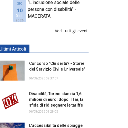
“L’inclusione sociale delle
GIO
persone con disabilità” -
10
SET
MACERATA
2026
Vedi tutti gli eventi
Ultimi Articoli
Concorso "Chi sei tu? - Storie
del Servizio Civile Universale"
06/08/2026 09:37:57
Disabilità, Torino stanzia 1,6
milioni di euro: dopo il Tar, la
sfida di ridisegnare le tariffe
06/08/2026 09:29:05
L’accessibilità delle spiagge