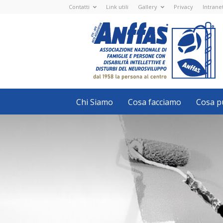
Contatti
Link utili
Gallery
Privacy
Intrane
Anffas
Nazionale
ETS
-
APS
-
Associazione
Nazionale
di
Famiglie
e
Persone
con
Chi Siamo
Cosa facciamo
Cosa pu
disabilità
intellettive
e
disturbi
del
neurosviluppo