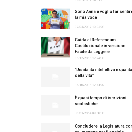
Sono Anna e voglio far sentir
la mia voce
07/04/2017 10:04:09
Guida al Referendum
Costituzionale in versione
Facile da Leggere
06/12/2016 12:24:38
"Disabilità intellettiva e qualit
della vita"
13/10/2015 12:41:02
È quasi tempo di iscrizioni
scolastiche
30/01/2014 08:58:30
Concludere la Legislatura co