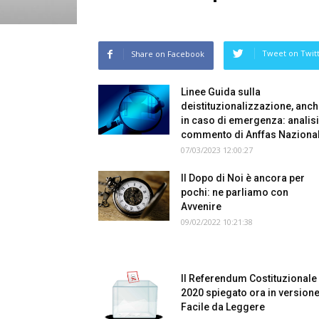
Tweet on Twit
Share on Facebook
Linee Guida sulla
deistituzionalizzazione, anc
in caso di emergenza: analisi
commento di Anffas Naziona
07/03/2023 12:00:27
Il Dopo di Noi è ancora per
pochi: ne parliamo con
Avvenire
09/02/2022 10:21:38
Il Referendum Costituzionale
2020 spiegato ora in version
Facile da Leggere