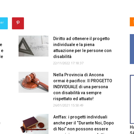
ter
Diritto ad ottenere il progetto
he
individuale e la piena
 e
attuazione per le persone con
le
disabilità
22/11/2022 17:18:37
Nella Provincia di Ancona
ormai è pacifico: Il PROGETTO
INDIVIDUALE di una persona
con disabilità va sempre
rispettato ed attuato!
26/01/2021 15:50:49
Anffas: i progetti individuali
e
anche per il “Durante Noi, Dopo
Ha
di Noi” non possono essere
SA