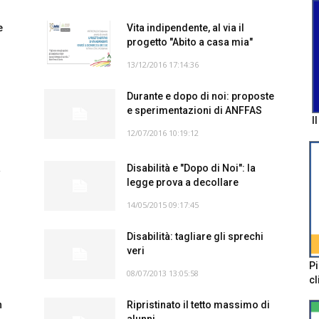
e
Vita indipendente, al via il
progetto "Abito a casa mia"
13/12/2016 17:14:36
Durante e dopo di noi: proposte
e sperimentazioni di ANFFAS
I
12/07/2016 10:19:12
à
Disabilità e "Dopo di Noi": la
legge prova a decollare
14/05/2015 09:17:45
Disabilità: tagliare gli sprechi
veri
Pi
08/07/2013 13:05:58
cl
n
Ripristinato il tetto massimo di