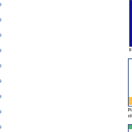
9
9
9
I
9
9
9
9
Pi
9
cl
9