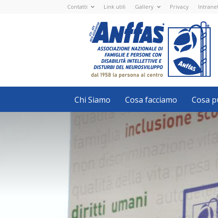
Contatti
Link utili
Gallery
Privacy
Intrane
Anffas
Nazionale
ETS
-
APS
-
Associazione
Nazionale
di
Famiglie
e
Persone
con
Chi Siamo
Cosa facciamo
Cosa pu
disabilità
intellettive
e
disturbi
del
neurosviluppo