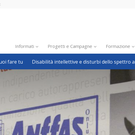
t
Informati
Progetti e Campagne
Formazione
oi fare tu
Disabilità intellettive e disturbi dello spettro a
Inclusione scolastica
Inclusione lavorativa
Notizie dalla FISH
Politiche sociali
Sport
Pillole
Formazione
Avvisi, bandi
Ricerca e Scienza
Welfare locale