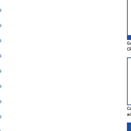
9
9
9
Gu
C
9
9
9
9
Ca
ac
9