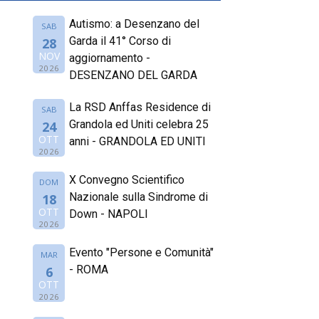
Autismo: a Desenzano del
SAB
Garda il 41° Corso di
28
NOV
aggiornamento -
2026
DESENZANO DEL GARDA
La RSD Anffas Residence di
SAB
Grandola ed Uniti celebra 25
24
OTT
anni - GRANDOLA ED UNITI
2026
X Convegno Scientifico
DOM
Nazionale sulla Sindrome di
18
OTT
Down - NAPOLI
2026
Evento "Persone e Comunità"
MAR
- ROMA
6
OTT
2026