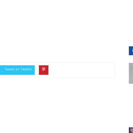
9
9
9
Tweet on Twitter