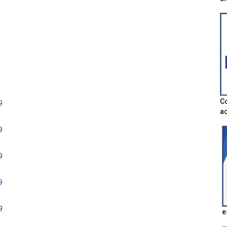
Co
9
ac
9
9
9
9
e