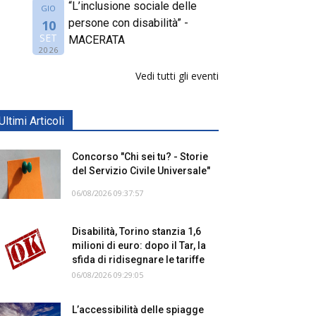
“L’inclusione sociale delle
GIO
persone con disabilità” -
10
SET
MACERATA
2026
Vedi tutti gli eventi
Ultimi Articoli
Concorso "Chi sei tu? - Storie
del Servizio Civile Universale"
06/08/2026 09:37:57
Disabilità, Torino stanzia 1,6
milioni di euro: dopo il Tar, la
sfida di ridisegnare le tariffe
06/08/2026 09:29:05
L’accessibilità delle spiagge