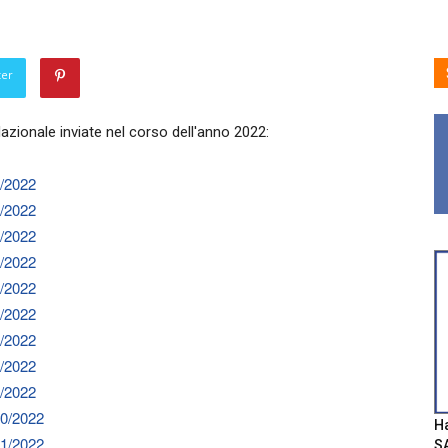
ter
azionale inviate nel corso dell'anno 2022:
1/2022
2/2022
3/2022
4/2022
5/2022
6/2022
7/2022
8/2022
9/2022
10/2022
Ha
11/2022
SA