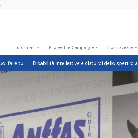
t
Informati
Progetti e Campagne
Formazione
oi fare tu
Disabilità intellettive e disturbi dello spettro a
Inclusione scolastica
Inclusione lavorativa
Notizie dalla FISH
Politiche sociali
Sport
Pillole
Formazione
Avvisi, bandi
Ricerca e Scienza
Welfare locale