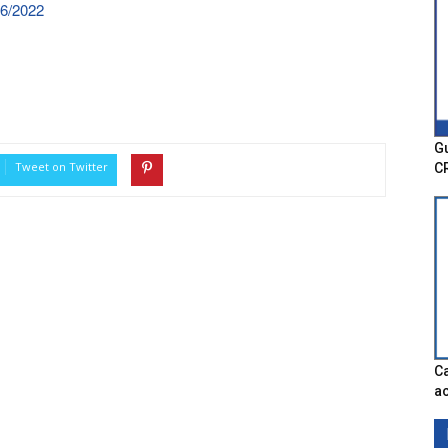
46/2022
Gu
Tweet on Twitter
C
Ca
ac