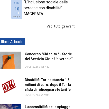
“L’inclusione sociale delle
GIO
persone con disabilità” -
10
SET
MACERATA
2026
Vedi tutti gli eventi
Ultimi Articoli
Concorso "Chi sei tu? - Storie
del Servizio Civile Universale"
06/08/2026 09:37:57
Disabilità, Torino stanzia 1,6
milioni di euro: dopo il Tar, la
sfida di ridisegnare le tariffe
06/08/2026 09:29:05
L’accessibilità delle spiagge