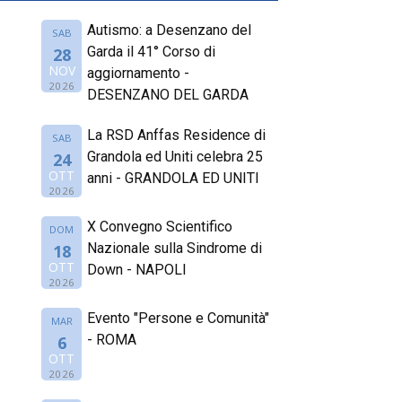
Autismo: a Desenzano del
SAB
Garda il 41° Corso di
28
NOV
aggiornamento -
2026
DESENZANO DEL GARDA
La RSD Anffas Residence di
SAB
Grandola ed Uniti celebra 25
24
OTT
anni - GRANDOLA ED UNITI
2026
X Convegno Scientifico
DOM
Nazionale sulla Sindrome di
18
OTT
Down - NAPOLI
2026
Evento "Persone e Comunità"
MAR
- ROMA
6
OTT
2026