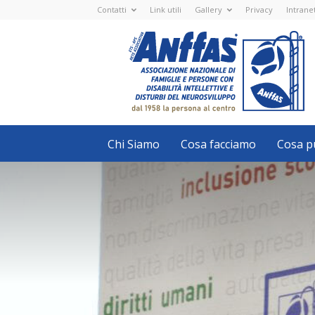
Contatti
Link utili
Gallery
Privacy
Intrane
Anffas
Nazionale
ETS
-
APS
-
Associazione
Nazionale
di
Famiglie
e
Persone
con
Chi Siamo
Cosa facciamo
Cosa pu
disabilità
intellettive
e
disturbi
del
neurosviluppo