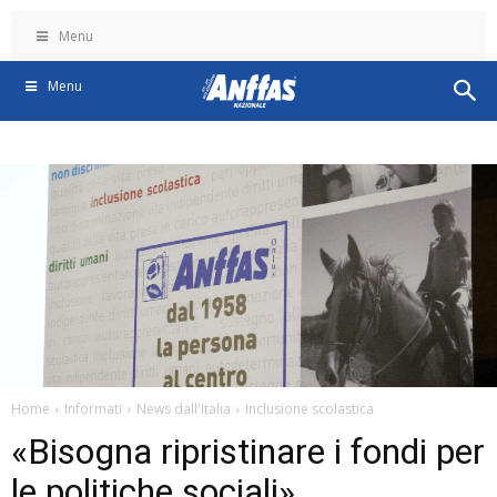
Menu
Menu
Home
Informati
News dall'Italia
Inclusione scolastica
«Bisogna ripristinare i fondi per
le politiche sociali»