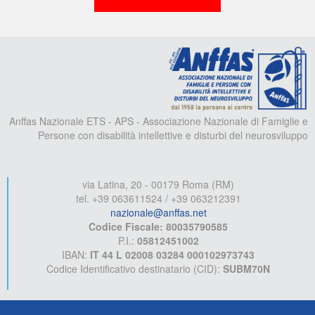
A
Anffas Nazionale ETS - APS - Associazione Nazionale di Famiglie e
Persone con disabilità intellettive e disturbi del neurosviluppo
via Latina, 20 - 00179 Roma (RM)
tel. +39 063611524 / +39 063212391
nazionale@anffas.net
Codice Fiscale: 80035790585
P.I.:
05812451002
IBAN:
IT 44 L 02008 03284 000102973743
Codice Identificativo destinatario (CID):
SUBM70N