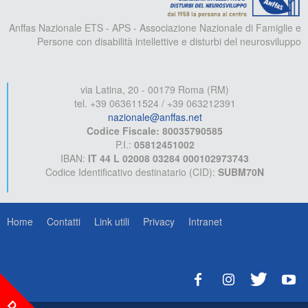
Anffas Nazionale ETS - APS - Associazione Nazionale di Famiglie e
Persone con disabilità intellettive e disturbi del neurosviluppo
via Latina, 20 - 00179 Roma (RM)
tel. +39 063611524 / +39 063212391
nazionale@anffas.net
Codice Fiscale: 80035790585
P.I.:
05812451002
IBAN:
IT 44 L 02008 03284 000102973743
Codice Identificativo destinatario (CID):
SUBM70N
Home
Contatti
Link utili
Privacy
Intranet