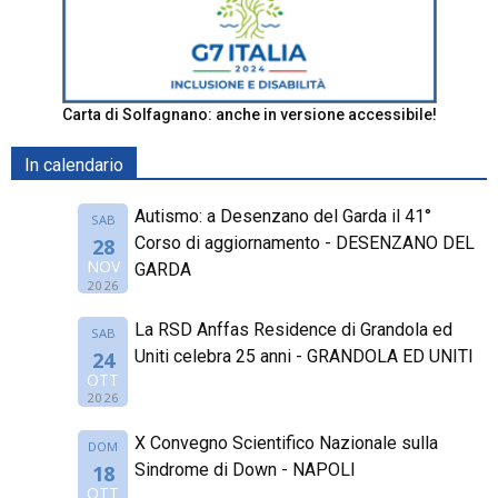
Carta di Solfagnano: anche in versione accessibile!
In calendario
Autismo: a Desenzano del Garda il 41°
SAB
Corso di aggiornamento - DESENZANO DEL
28
NOV
GARDA
2026
La RSD Anffas Residence di Grandola ed
SAB
Uniti celebra 25 anni - GRANDOLA ED UNITI
24
OTT
2026
X Convegno Scientifico Nazionale sulla
DOM
Sindrome di Down - NAPOLI
18
OTT