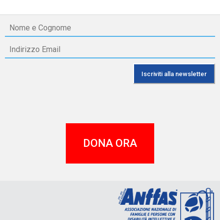
DONA ORA
A