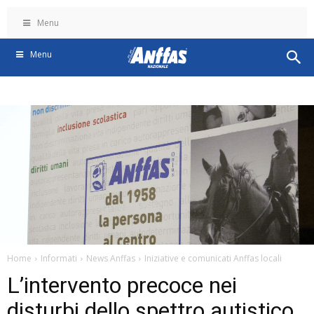
Menu
Menu
Home
Informati
News Anffas
Iniziative e comunicati Anffas locali
L’intervento precoce nei
disturbi dello spettro autistico.