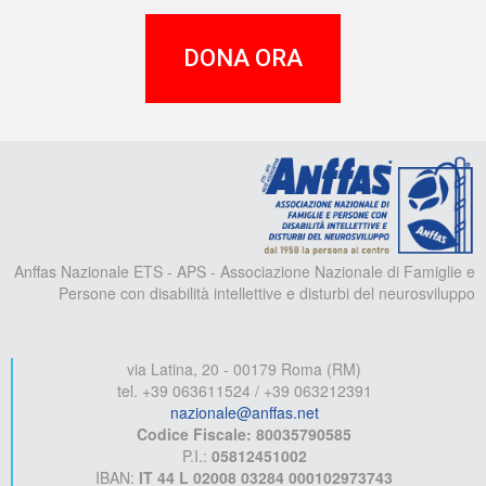
DONA ORA
A
Anffas Nazionale ETS - APS - Associazione Nazionale di Famiglie e
Persone con disabilità intellettive e disturbi del neurosviluppo
via Latina, 20 - 00179 Roma (RM)
tel. +39 063611524 / +39 063212391
nazionale@anffas.net
Codice Fiscale: 80035790585
P.I.:
05812451002
IBAN:
IT 44 L 02008 03284 000102973743