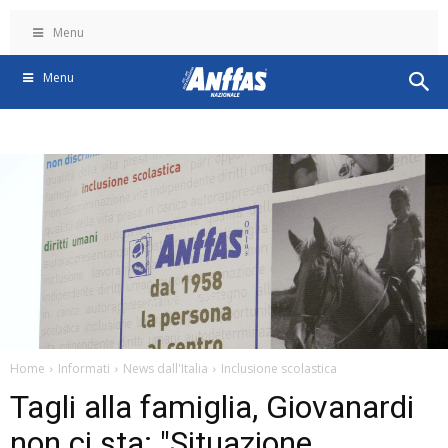
Menu
Menu
Home
Informati
News dall'Italia
Inclusione scolastica
Tagli alla famiglia, Giovanardi
non ci sta: "Situazione