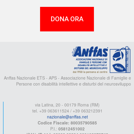
DONA ORA
A
Anffas Nazionale ETS - APS - Associazione Nazionale di Famiglie e
Persone con disabilità intellettive e disturbi del neurosviluppo
via Latina, 20 - 00179 Roma (RM)
tel. +39 063611524 / +39 063212391
nazionale@anffas.net
Codice Fiscale: 80035790585
P.I.:
05812451002