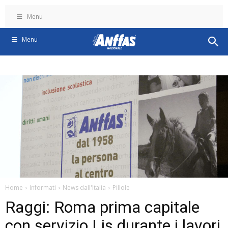
Menu
Menu
Home
Informati
News dall'Italia
Pillole
Raggi: Roma prima capitale
con servizio Lis durante i lavori