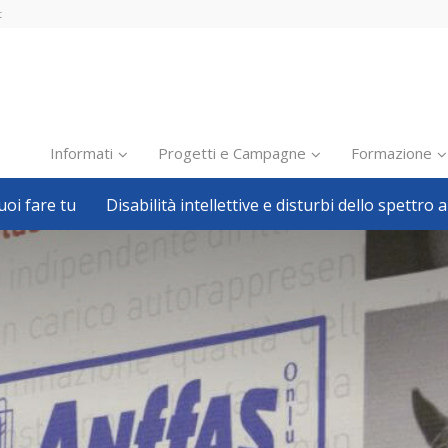
t
Informati
Progetti e Campagne
Formazione
oi fare tu
Disabilità intellettive e disturbi dello spettro a
Inclusione scolastica
Inclusione lavorativa
Notizie dalla FISH
Politiche sociali
Sport
Pillole
Formazione
Avvisi, bandi
Ricerca e Scienza
Welfare locale