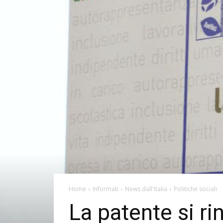
Home
Informati
News dall'Italia
Politiche sociali
La patente si ri