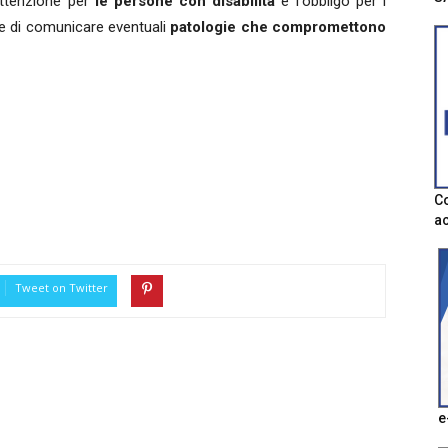
attenzione per
le persone con disabilità
e l'obbligo per i
i e di comunicare eventuali
patologie che compromettono
Co
ac
Tweet on Twitter
e