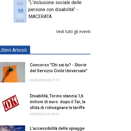
“L’inclusione sociale delle
GIO
persone con disabilità” -
10
SET
MACERATA
2026
Vedi tutti gli eventi
Ultimi Articoli
Concorso "Chi sei tu? - Storie
del Servizio Civile Universale"
06/08/2026 09:37:57
Disabilità, Torino stanzia 1,6
milioni di euro: dopo il Tar, la
sfida di ridisegnare le tariffe
06/08/2026 09:29:05
L’accessibilità delle spiagge