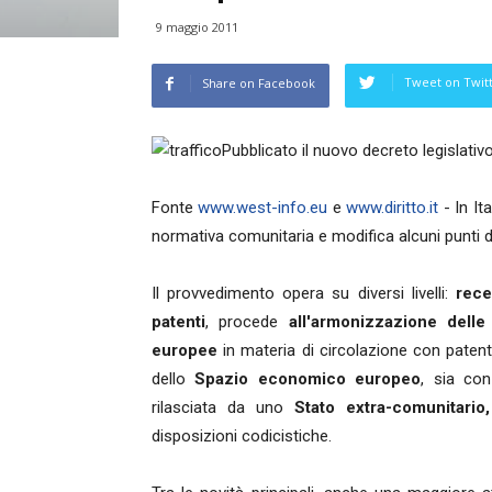
9 maggio 2011
Tweet on Twit
Share on Facebook
Pubblicato il nuovo decreto legislativ
Fonte
www.west-info.eu
e
www.diritto.it
- In It
normativa comunitaria e modifica alcuni punti 
Il provvedimento opera su diversi livelli:
rece
patenti
, procede
all'armonizzazione delle
europee
in materia di circolazione con patent
dello
Spazio economico europeo
, sia con
rilasciata da uno
Stato extra-comunitari
disposizioni codicistiche.