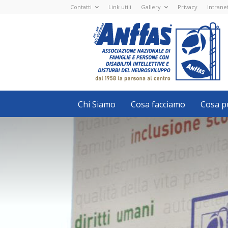
Contatti
Link utili
Gallery
Privacy
Intrane
Anffas
Nazionale
ETS
-
APS
-
Associazione
Nazionale
di
Famiglie
e
Persone
con
Chi Siamo
Cosa facciamo
Cosa pu
disabilità
intellettive
e
disturbi
del
neurosviluppo