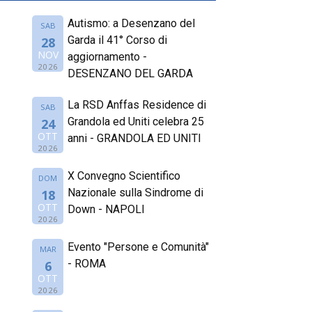
Autismo: a Desenzano del
SAB
Garda il 41° Corso di
28
NOV
aggiornamento -
2026
DESENZANO DEL GARDA
La RSD Anffas Residence di
SAB
Grandola ed Uniti celebra 25
24
OTT
anni - GRANDOLA ED UNITI
2026
X Convegno Scientifico
DOM
Nazionale sulla Sindrome di
18
OTT
Down - NAPOLI
2026
Evento "Persone e Comunità"
MAR
- ROMA
6
OTT
2026