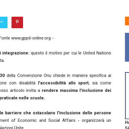
ter
 Fonte www.gppd-online.org -
i integrazione
: questo il motivo per cui le United Nations
ta.
 30
della Convenzione Onu chiede in maniera specifica ai
one con disabilità
l'accessibilità allo sport
, sia come
esso articolo invita a
rendere massima l'inclusione dei
 praticate nelle scuole.
le barriere che ostacolano l'inclusione delle persone
ent of Economic and Social Affairs - organizzerà un
Ha
Nazioni Unite.
SA