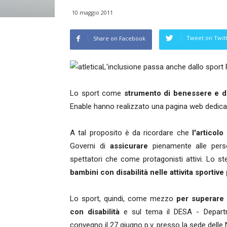
10 maggio 2011
Tweet on Twit
Share on Facebook
L'inclusione passa anche dallo sport
Lo sport come
strumento di benessere e d
Enable hanno realizzato una pagina web dedica
A tal proposito è da ricordare che
l'articolo
Governi di
assicurare
pienamente alle pers
spettatori che come protagonisti attivi. Lo st
bambini con disabilità nelle attivita sportive
Lo sport, quindi, come mezzo
per superare 
con disabilità
e sul tema il DESA - Departm
convegno il 27 giugno p.v. presso la sede delle 