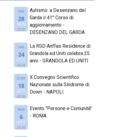
Autismo: a Desenzano del
SAB
Garda il 41° Corso di
28
NOV
aggiornamento -
2026
DESENZANO DEL GARDA
La RSD Anffas Residence di
SAB
Grandola ed Uniti celebra 25
24
OTT
anni - GRANDOLA ED UNITI
2026
X Convegno Scientifico
DOM
Nazionale sulla Sindrome di
18
OTT
Down - NAPOLI
2026
Evento "Persone e Comunità"
MAR
- ROMA
6
OTT
2026