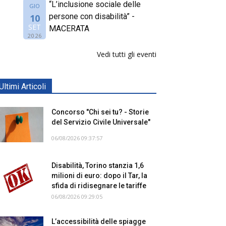
“L’inclusione sociale delle
GIO
persone con disabilità” -
10
SET
MACERATA
2026
Vedi tutti gli eventi
Ultimi Articoli
Concorso "Chi sei tu? - Storie
del Servizio Civile Universale"
06/08/2026 09:37:57
Disabilità, Torino stanzia 1,6
milioni di euro: dopo il Tar, la
sfida di ridisegnare le tariffe
06/08/2026 09:29:05
L’accessibilità delle spiagge