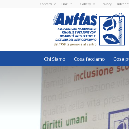
Contatti
Link utili
Gallery
Privacy
Intrane
Anffas
Nazionale
ETS
-
APS
-
Associazione
Nazionale
di
Famiglie
e
Persone
con
Chi Siamo
Cosa facciamo
Cosa pu
disabilità
intellettive
e
disturbi
del
neurosviluppo