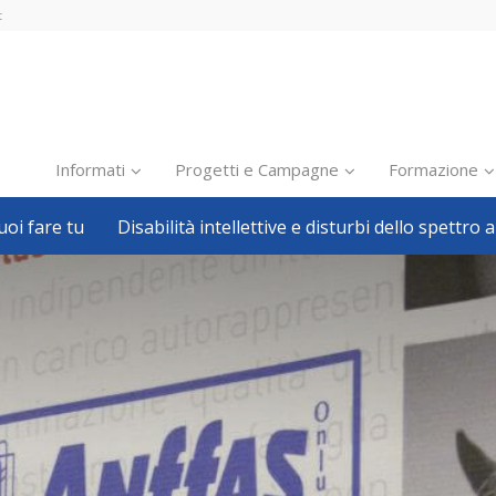
t
Informati
Progetti e Campagne
Formazione
oi fare tu
Disabilità intellettive e disturbi dello spettro a
Inclusione scolastica
Inclusione lavorativa
Notizie dalla FISH
Politiche sociali
Sport
Pillole
Formazione
Avvisi, bandi
Ricerca e Scienza
Welfare locale