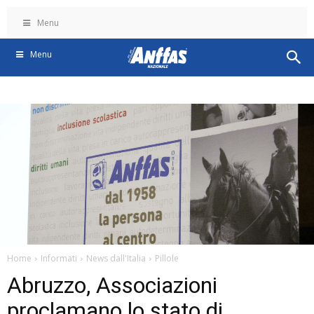
Menu
Menu
Home
Informati
News dall'Italia
Pillole
Abruzzo, Associazioni
proclamano lo stato di