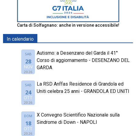
Carta di Solfagnano: anche in versione accessibile!
In calendario
Autismo: a Desenzano del Garda il 41°
SAB
Corso di aggiornamento - DESENZANO DEL
28
NOV
GARDA
2026
La RSD Anffas Residence di Grandola ed
SAB
Uniti celebra 25 anni - GRANDOLA ED UNITI
24
OTT
2026
X Convegno Scientifico Nazionale sulla
DOM
Sindrome di Down - NAPOLI
18
OTT
2026