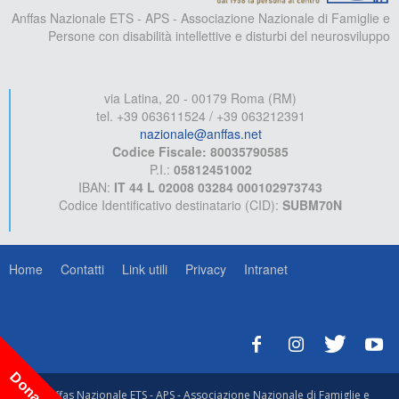
Anffas Nazionale ETS - APS - Associazione Nazionale di Famiglie e
Persone con disabilità intellettive e disturbi del neurosviluppo
via Latina, 20 - 00179 Roma (RM)
tel. +39 063611524 / +39 063212391
nazionale@anffas.net
Codice Fiscale: 80035790585
P.I.:
05812451002
IBAN:
IT 44 L 02008 03284 000102973743
Codice Identificativo destinatario (CID):
SUBM70N
Home
Contatti
Link utili
Privacy
Intranet
Dona ora!
© Anffas Nazionale ETS - APS - Associazione Nazionale di Famiglie e