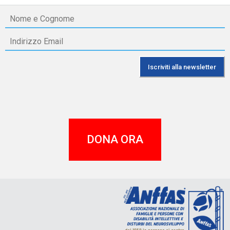
DONA ORA
A