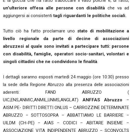
È la goccia che ha fatto traboccare il vaso poiché è, di fatto,
un'ulteriore offesa alle persone con disabilità
che va ad
aggiungersi ai consistenti
tagli riguardanti le politiche sociali.
Tutto ciò ha fatto proclamare uno
stato di mobilitazione a
livello regionale da parte di decine di associazioni
abruzzesi al quale sono invitati a partecipare tutti: persone
con disabilità, famiglie, operatori socio-sanitari, volontari e
singoli cittadini che ne condividono le finalità
.
I dettagli saranno esposti martedì 24 maggio (ore 10:30) presso
la sede della Regione Abruzzo alla presenza delle associazioni
aderenti: FAND ABRUZZO (
UIC,ENS,ANMIC,ANMIL,UNMS,ANGLAT)
ANFFAS Abruzzo
–
AISM PE- DIRITTI DIRETTI ONLUS – CARROZZINE DETERMINATE
ABRUZZO – SOTTOSOPRA – ABBATTIAMO LE BARRIERE –
UILDM (CH-PE) – AIAS – CODICI – ABITARE INSIEME –
ASSOCIAZIONE VITA INDIPENDENTE ABRUZZO – SCONVOLTS