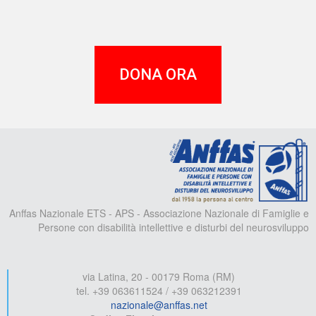
DONA ORA
A
Anffas Nazionale ETS - APS - Associazione Nazionale di Famiglie e
Persone con disabilità intellettive e disturbi del neurosviluppo
via Latina, 20 - 00179 Roma (RM)
tel. +39 063611524 / +39 063212391
nazionale@anffas.net