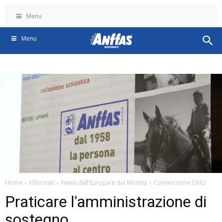
Menu
Menu
Home
Informati
News dall'Europa e dal Mondo
Convenzione ONU
Praticare l'amministrazione di
sostegno