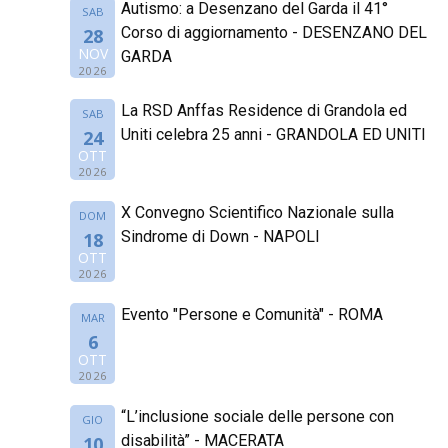
Autismo: a Desenzano del Garda il 41°
SAB
Corso di aggiornamento - DESENZANO DEL
28
NOV
GARDA
2026
La RSD Anffas Residence di Grandola ed
SAB
Uniti celebra 25 anni - GRANDOLA ED UNITI
24
OTT
2026
X Convegno Scientifico Nazionale sulla
DOM
Sindrome di Down - NAPOLI
18
OTT
2026
Evento "Persone e Comunità" - ROMA
MAR
6
OTT
2026
“L’inclusione sociale delle persone con
GIO
disabilità” - MACERATA
10