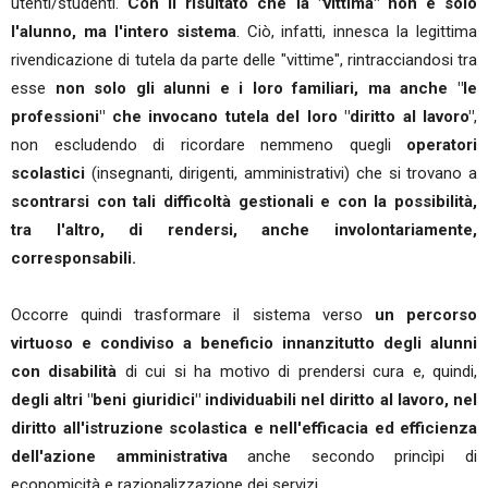
utenti/studenti.
Con il risultato che la "vittima" non è solo
l'alunno, ma l'intero sistema
. Ciò, infatti, innesca la legittima
rivendicazione di tutela da parte delle "vittime", rintracciandosi tra
esse
non solo gli alunni e i loro familiari, ma anche "le
professioni" che invocano tutela del loro "diritto al lavoro"
,
non escludendo di ricordare nemmeno quegli
operatori
scolastici
(insegnanti, dirigenti, amministrativi) che si trovano a
scontrarsi con tali difficoltà gestionali e con la possibilità,
tra l'altro, di rendersi, anche involontariamente,
corresponsabili.
Occorre quindi trasformare il sistema verso
un percorso
virtuoso e condiviso a beneficio innanzitutto degli alunni
con disabilità
di cui si ha motivo di prendersi cura e, quindi,
degli altri "beni giuridici" individuabili nel diritto al lavoro, nel
diritto all'istruzione scolastica e nell'efficacia ed efficienza
dell'azione amministrativa
anche secondo princìpi di
economicità e razionalizzazione dei servizi.