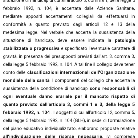
situazione di handicap di cui all'articolo 3, comma 1, della legge 5
febbraio 1992, n. 104, è accertata dalle Aziende Sanitarie,
mediante appositi accertamenti collegiali da effettuarsi in
conformità a quanto previsto dagli articoli 12 e 13 della
medesima legge. Nel verbale che accerta la sussistenza della
situazione di handicap, deve essere indicata la
patologia
stabilizzata o progressiva
e specificato l'eventuale carattere di
gravità, in presenza dei presupposti previsti dall'art. 3, comma 3,
della legge 5 febbraio 1992, n. 104. A tal fine il collegio deve tener
conto delle
classificazioni internazionali dell'Organizzazione
mondiale della sanità
. I componenti del collegio che accerta la
sussistenza della condizione di handicap
sono responsabili di
ogni eventuale danno erariale per il mancato rispetto di
quanto previsto dall'articolo 3, commi 1 e 3, della legge 5
febbraio 1992, n. 104
. I soggetti di cui all'articolo 12, comma 5,
della legge 5 febbraio 1992, n. 104 (GLH), in sede di formulazione
del piano educativo individualizzato, elaborano proposte relative
all'individuazione delle risorse necessarie
, ivi compresa