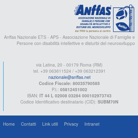
A
Anffas Nazionale ETS - APS - Associazione Nazionale di Famiglie e
Persone con disabilità intellettive e disturbi del neurosviluppo
via Latina, 20 - 00179 Roma (RM)
tel. +39 063611524 / +39 063212391
nazionale@anffas.net
Codice Fiscale: 80035790585
P.I.:
05812451002
IBAN:
IT 44 L 02008 03284 000102973743
Codice Identificativo destinatario (CID):
SUBM70N
Home
Contatti
Link utili
Privacy
Intranet