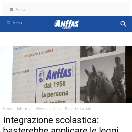
Menu
Menu
Home
Informati
News dall'Italia
Politiche sociali
Integrazione scolastica:
basterebbe applicare le leggi