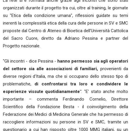
La rete si è formata anche grazie agli incontri che sono stati
organizzati durante il progetto tra cui, oltre al training, le giornate
su "Etica della condizione umana", riflessioni guidate su temi
inerenti la complessità etica della cura delle persone in SV e SMC
proposte dal Centro di Ateneo di Bioetica dell'Università Cattolica
del Sacro Cuore, diretto da Adriano Pessina e partner del
Progetto nazionale.
"Gli incontri - dice Pessina -
hanno permesso sia agli operatori
del settore sia alle associazioni di familiari,
provenienti da
diverse regioni d'Italia, ma che si occupano dello stesso tipo di
problematiche,
di confrontarsi tra loro e condividere le
esperienze vissute quotidianamente"
. "E' stato anche molto
importante – commenta Ferdinando Cornelio, Direttore
Scientifico della Fondazione Besta - il coinvolgimento della
Federazione dei Medici di Medicina Generale che ha permesso di
raccogliere informazioni su persone in SV e SMC, tramite un
questionario a cui han risposto oltre 1000 MMG italiani, su un