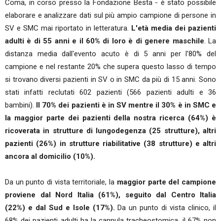
Coma, in corso presso la Fondazione Besta - è stato possibile
elaborare e analizzare dati sul più ampio campione di persone in
SV e SMC mai riportato in letteratura.
L'età media dei pazienti
adulti è di 55 anni e il 60% di loro è di genere maschile
. La
distanza media dall'evento acuto è di 5 anni per l'80% del
campione e nel restante 20% che supera questo lasso di tempo
si trovano diversi pazienti in SV o in SMC da più di 15 anni. Sono
stati infatti reclutati 602 pazienti (566 pazienti adulti e 36
bambini).
Il 70% dei pazienti è in SV mentre il 30% è in SMC e
la maggior parte dei pazienti della nostra ricerca (64%) è
ricoverata in strutture di lungodegenza (25 strutture), altri
pazienti (26%) in strutture riabilitative (38 strutture) e altri
ancora al domicilio (10%).
Da un punto di vista territoriale, la
maggior parte del campione
proviene dal Nord Italia (61%), seguito dal Centro Italia
(22%) e dal Sud e Isole (17%).
Da un punto di vista clinico, il
68% dei pazienti adulti ha la cannula tracheostomica, il 67% non