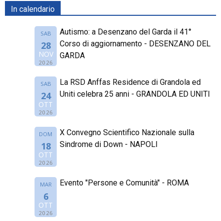
In calendario
Autismo: a Desenzano del Garda il 41°
SAB
Corso di aggiornamento - DESENZANO DEL
28
NOV
GARDA
2026
La RSD Anffas Residence di Grandola ed
SAB
Uniti celebra 25 anni - GRANDOLA ED UNITI
24
OTT
2026
X Convegno Scientifico Nazionale sulla
DOM
Sindrome di Down - NAPOLI
18
OTT
2026
Evento "Persone e Comunità" - ROMA
MAR
6
OTT
2026