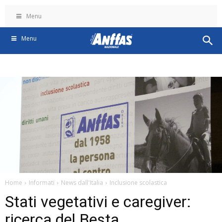
Menu
Menu
Home
Informati
News dall'Italia
Inclusione scolastica
Stati vegetativi e caregiver:
ricerca del Besta