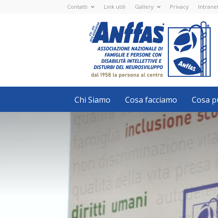
Contatti
Link utili
Gallery
Privacy
Intrane
Anffas
Nazionale
ETS
-
APS
-
Associazione
Nazionale
di
Famiglie
e
Persone
con
Chi Siamo
Cosa facciamo
Cosa pu
disabilità
intellettive
e
disturbi
del
neurosviluppo