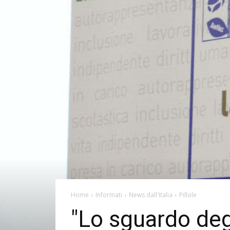
Home
Informati
News dall'Italia
Pillole
"Lo sguardo degl