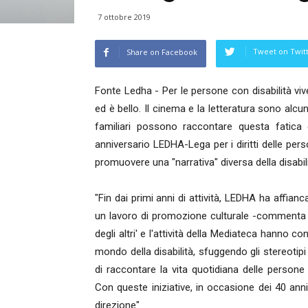
7 ottobre 2019
Tweet on Twit
Share on Facebook
Fonte Ledha - Per le persone con disabilità viv
ed è bello. Il cinema e la letteratura sono alcun
familiari possono raccontare questa fatica
anniversario LEDHA-Lega per i diritti delle perso
promuovere una "narrativa" diversa della disabili
"Fin dai primi anni di attività, LEDHA ha affiancat
un lavoro di promozione culturale -commenta il
degli altri' e l'attività della Mediateca hanno 
mondo della disabilità, sfuggendo gli stereotipi
di raccontare la vita quotidiana delle persone 
Con queste iniziative, in occasione dei 40 ann
direzione"