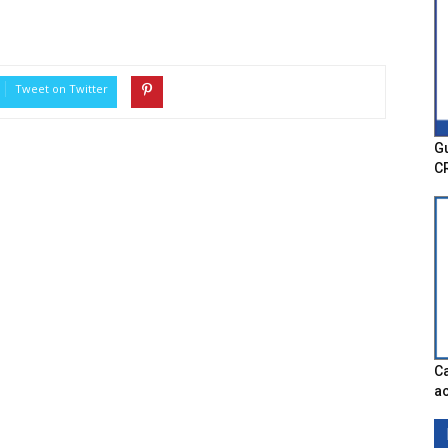
Tweet on Twitter
Gu
C
Ca
ac