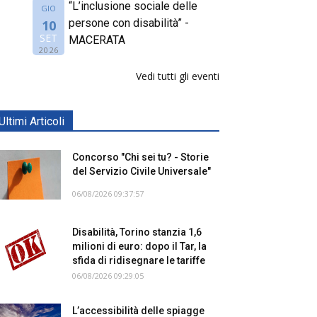
“L’inclusione sociale delle
GIO
persone con disabilità” -
10
SET
MACERATA
2026
Vedi tutti gli eventi
Ultimi Articoli
Concorso "Chi sei tu? - Storie
del Servizio Civile Universale"
06/08/2026 09:37:57
Disabilità, Torino stanzia 1,6
milioni di euro: dopo il Tar, la
sfida di ridisegnare le tariffe
06/08/2026 09:29:05
L’accessibilità delle spiagge