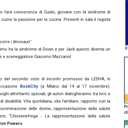
rturo farà conoscenza di Guido, giovane con la sindrome di
uore la passione per la cucina. Presenti in sala il regista
corre i dinosauri"
I
'ultimo ha la sindrome di Down e per Jack questo diventa un
ore e sceneggiatore Giacomo Mazzariol
tolo del secondo ciclo di incontri promosso da LEDHA, in
 occasione
BookCity
(a Milano dal 14 al 17 novembre).
uoghi altrettanto speciali, gli autori dialogheranno tra loro e
i disabilità. Vita quotidiana, vita familiare, rapporto con la
Pi
 discriminazione delle donne, rappresentazione della salute
cl
re, "Chissenefrega - La rappresentazione della salute
 Ron Powers
.