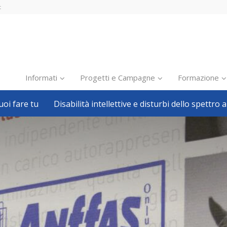
t
Informati
Progetti e Campagne
Formazione
oi fare tu
Disabilità intellettive e disturbi dello spettro a
Inclusione scolastica
Inclusione lavorativa
Notizie dalla FISH
Politiche sociali
Sport
Pillole
Formazione
Avvisi, bandi
Ricerca e Scienza
Welfare locale