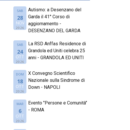
Autismo: a Desenzano del
SAB
Garda il 41° Corso di
28
NOV
aggiornamento -
2026
DESENZANO DEL GARDA
La RSD Anffas Residence di
SAB
Grandola ed Uniti celebra 25
24
OTT
anni - GRANDOLA ED UNITI
2026
X Convegno Scientifico
DOM
Nazionale sulla Sindrome di
18
OTT
Down - NAPOLI
2026
Evento "Persone e Comunità"
MAR
- ROMA
6
OTT
2026