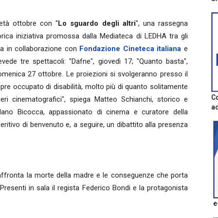
tà ottobre con "
Lo sguardo degli altri
", una rassegna
torica iniziativa promossa dalla Mediateca di LEDHA tra gli
sa in collaborazione con
Fondazione Cineteca italiana
e
evede tre spettacoli: "Dafne", giovedì 17; "Quanto basta",
 domenica 27 ottobre. Le proiezioni si svolgeranno presso il
mpre occupato di disabilità, molto più di quanto solitamente
Co
neri cinematografici", spiega Matteo Schianchi, storico e
ac
Milano Bicocca, appassionato di cinema e curatore della
eritivo di benvenuto e, a seguire, un dibattito alla presenza
ffronta la morte della madre e le conseguenze che porta
e. Presenti in sala il regista Federico Bondi e la protagonista
e