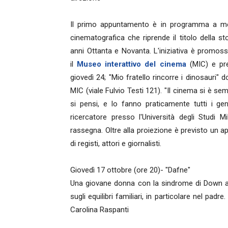
Il primo appuntamento è in programma a me
cinematografica che riprende il titolo della s
anni Ottanta e Novanta. L'iniziativa è promos
il
Museo interattivo del cinema
(MIC)
e pr
giovedì 24; "Mio fratello rincorre i dinosauri"
MIC (viale Fulvio Testi 121). "Il cinema si è se
si pensi, e lo fanno praticamente tutti i ge
ricercatore presso l'Università degli Studi 
rassegna. Oltre alla proiezione è previsto un ap
di registi, attori e giornalisti.
Giovedì 17 ottobre (ore 20)- "Dafne"
Una giovane donna con la sindrome di Down a
sugli equilibri familiari, in particolare nel padr
Carolina Raspanti