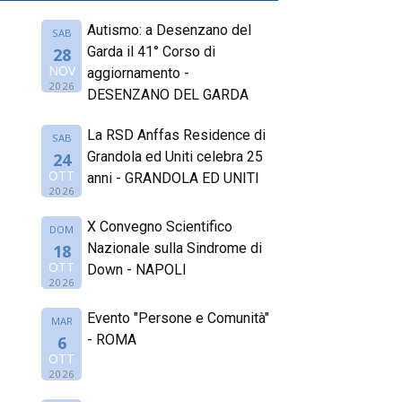
Autismo: a Desenzano del
SAB
Garda il 41° Corso di
28
NOV
aggiornamento -
2026
DESENZANO DEL GARDA
La RSD Anffas Residence di
SAB
Grandola ed Uniti celebra 25
24
OTT
anni - GRANDOLA ED UNITI
2026
X Convegno Scientifico
DOM
Nazionale sulla Sindrome di
18
OTT
Down - NAPOLI
2026
Evento "Persone e Comunità"
MAR
- ROMA
6
OTT
2026