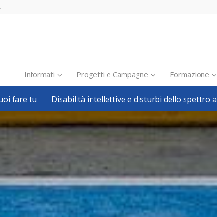
t
Informati
Progetti e Campagne
Formazione
oi fare tu
Disabilità intellettive e disturbi dello spettro a
Inclusione scolastica
Inclusione lavorativa
Notizie dalla FISH
Politiche sociali
Sport
Pillole
Formazione
Avvisi, bandi
Ricerca e Scienza
Welfare locale