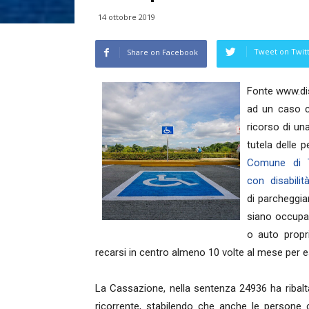
14 ottobre 2019
Tweet on Twit
Share on Facebook
Fonte www.dis
ad un caso ch
ricorso di un
tutela delle p
Comune di T
con disabili
di parcheggia
siano occupat
o auto propr
recarsi in centro almeno 10 volte al mese per e
La Cassazione, nella sentenza 24936 ha ribalta
ricorrente, stabilendo che anche le persone c