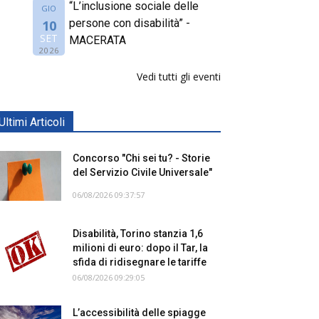
“L’inclusione sociale delle
GIO
persone con disabilità” -
10
SET
MACERATA
2026
Vedi tutti gli eventi
Ultimi Articoli
Concorso "Chi sei tu? - Storie
del Servizio Civile Universale"
06/08/2026 09:37:57
Disabilità, Torino stanzia 1,6
milioni di euro: dopo il Tar, la
sfida di ridisegnare le tariffe
06/08/2026 09:29:05
L’accessibilità delle spiagge