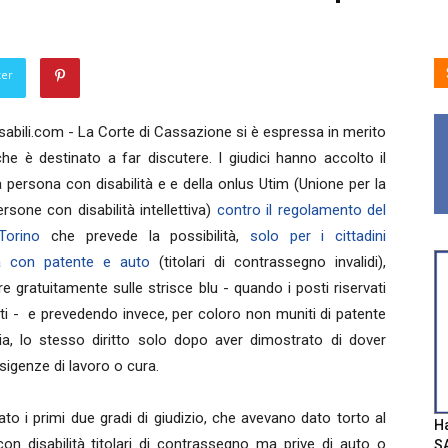
ter
abili.com - La Corte di Cassazione si è espressa in merito
e è destinato a far discutere. I giudici hanno accolto il
a persona con disabilità e e della onlus Utim (Unione per la
ersone con disabilità intellettiva)
contro il regolamento del
orino
che prevede la possibilità,
solo per i cittadini
tà con patente e auto
(titolari di contrassegno invalidi),
re gratuitamente sulle strisce blu - quando i posti riservati
i - e prevedendo invece, per coloro non muniti di patente
ia, lo stesso diritto solo dopo aver dimostrato di dover
sigenze di lavoro o cura.
to i primi due gradi di giudizio, che avevano dato torto al
Ha
on disabilità titolari di contrassegno ma prive di auto o
SA