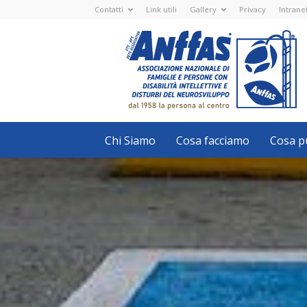
Contatti
Link utili
Gallery
Privacy
Intrane
Anffas
Nazionale
ETS
-
APS
-
Associazione
Nazionale
di
Famiglie
e
Persone
con
Chi Siamo
Cosa facciamo
Cosa pu
disabilità
intellettive
e
disturbi
del
neurosviluppo