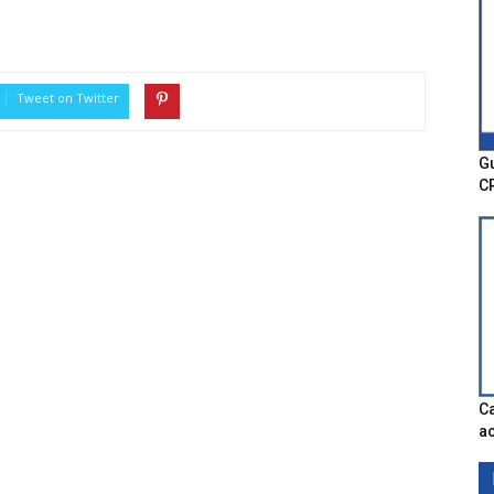
Tweet on Twitter
Gu
C
Ca
ac