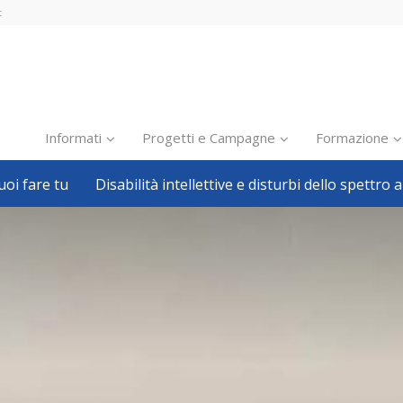
t
Informati
Progetti e Campagne
Formazione
oi fare tu
Disabilità intellettive e disturbi dello spettro a
Inclusione scolastica
Inclusione lavorativa
Notizie dalla FISH
Politiche sociali
Sport
Pillole
Formazione
Avvisi, bandi
Ricerca e Scienza
Welfare locale