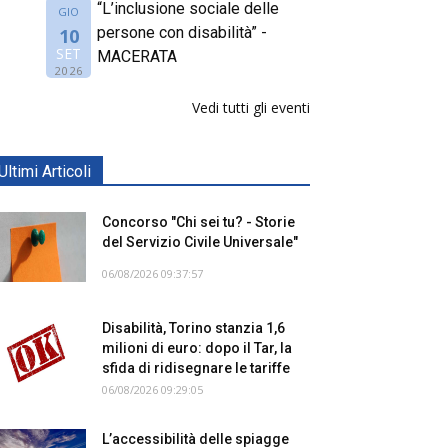
“L’inclusione sociale delle
GIO
persone con disabilità” -
10
SET
MACERATA
2026
Vedi tutti gli eventi
Ultimi Articoli
Concorso "Chi sei tu? - Storie
del Servizio Civile Universale"
06/08/2026 09:37:57
Disabilità, Torino stanzia 1,6
milioni di euro: dopo il Tar, la
sfida di ridisegnare le tariffe
06/08/2026 09:29:05
L’accessibilità delle spiagge