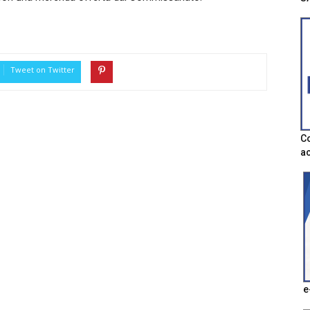
Tweet on Twitter
Co
ac
e