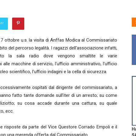
ter
l 17 ottobre u.s. la visita di Anffas Modica al Commissariato
bito del percorso legalità. I ragazzi dell'associazione infatti,
ato la sala radio dove vengono smaltite le varie
alle macchine di servizio, l'ufficio amministrativo, l'ufficio
leo scientifico, l'ufficio indagini e la cella di sicurezza.
ccessivamente ospitati dal dirigente del commissariato, a
 hanno fatto tante domande sull'iter di un arresto; su come
oliziotto; su cosa accade durante una cattura, su quale
to, ecc.
e risposte da parte del Vice Questore Corrado Empoli e il
Ha
 con una merenda offerta dal Commissariato.
SA