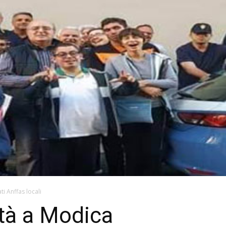
ti Anffas locali
tà a Modica