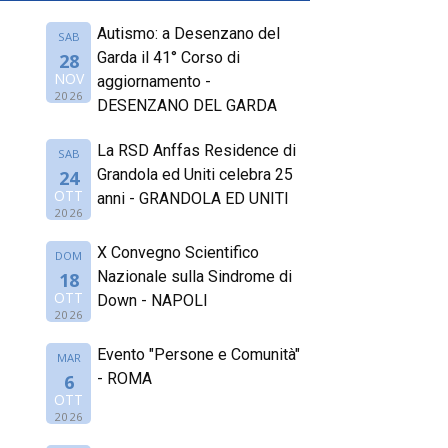
Autismo: a Desenzano del
SAB
Garda il 41° Corso di
28
NOV
aggiornamento -
2026
DESENZANO DEL GARDA
La RSD Anffas Residence di
SAB
Grandola ed Uniti celebra 25
24
OTT
anni - GRANDOLA ED UNITI
2026
X Convegno Scientifico
DOM
Nazionale sulla Sindrome di
18
OTT
Down - NAPOLI
2026
Evento "Persone e Comunità"
MAR
- ROMA
6
OTT
2026