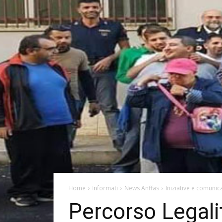
Home
Informati
News Anffas
Iniziative e comunica
Percorso Legali