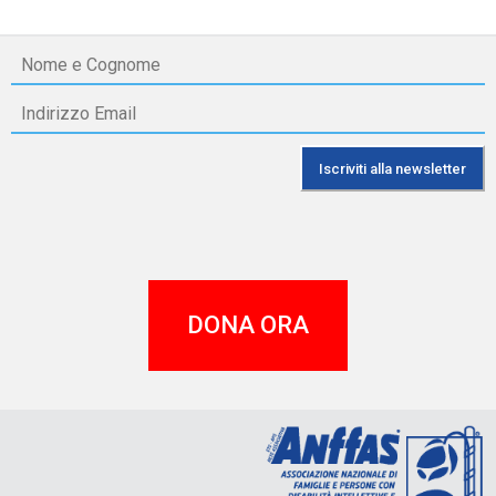
DONA ORA
A