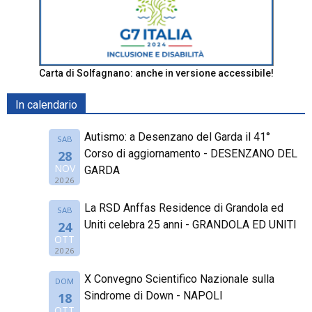
Carta di Solfagnano: anche in versione accessibile!
In calendario
Autismo: a Desenzano del Garda il 41°
SAB
Corso di aggiornamento - DESENZANO DEL
28
NOV
GARDA
2026
La RSD Anffas Residence di Grandola ed
SAB
Uniti celebra 25 anni - GRANDOLA ED UNITI
24
OTT
2026
X Convegno Scientifico Nazionale sulla
DOM
Sindrome di Down - NAPOLI
18
OTT