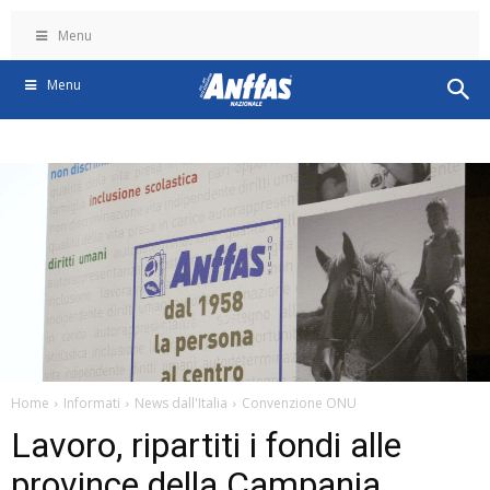
Menu
Menu
Home
Informati
News dall'Italia
Convenzione ONU
Lavoro, ripartiti i fondi alle
province della Campania