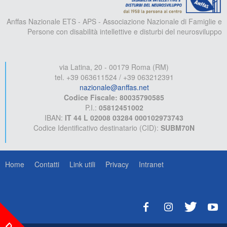
Anffas Nazionale ETS - APS - Associazione Nazionale di Famiglie e
Persone con disabilità intellettive e disturbi del neurosviluppo
via Latina, 20 - 00179 Roma (RM)
tel. +39 063611524 / +39 063212391
nazionale@anffas.net
Codice Fiscale: 80035790585
P.I.:
05812451002
IBAN:
IT 44 L 02008 03284 000102973743
Codice Identificativo destinatario (CID):
SUBM70N
Home
Contatti
Link utili
Privacy
Intranet