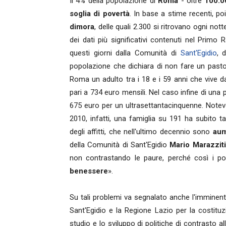
Il 4% della popolazione di
Roma
- oltre
100.0
soglia di povertà
. In base a stime recenti, po
dimora
, delle quali 2.300 si ritrovano ogni not
dei dati più significativi contenuti nel Prim
questi giorni dalla Comunità di
Sant'Egidio
, 
popolazione che dichiara di non fare un past
Roma un adulto tra i 18 e i 59 anni che vive 
pari a 734 euro mensili. Nel caso infine di una 
675 euro per un ultrasettantacinquenne. Notev
2010, infatti, una famiglia su 191 ha subito 
degli affitti, che nell'ultimo decennio sono
aum
della Comunità di Sant'Egidio
Mario Marazziti
non contrastando le paure, perché così i pov
benessere
».
Su tali problemi va segnalato anche l'imminen
Sant'Egidio e la Regione Lazio per la costitu
studio e lo sviluppo di politiche di contrasto a