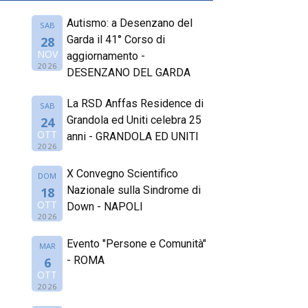
Autismo: a Desenzano del
SAB
Garda il 41° Corso di
28
NOV
aggiornamento -
2026
DESENZANO DEL GARDA
La RSD Anffas Residence di
SAB
Grandola ed Uniti celebra 25
24
OTT
anni - GRANDOLA ED UNITI
2026
X Convegno Scientifico
DOM
Nazionale sulla Sindrome di
18
OTT
Down - NAPOLI
2026
Evento "Persone e Comunità"
MAR
- ROMA
6
OTT
2026