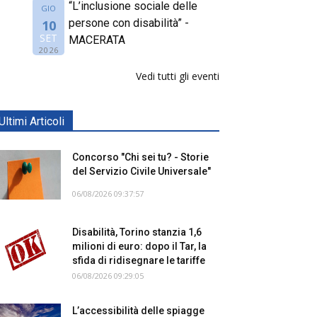
“L’inclusione sociale delle
GIO
persone con disabilità” -
10
SET
MACERATA
2026
Vedi tutti gli eventi
Ultimi Articoli
Concorso "Chi sei tu? - Storie
del Servizio Civile Universale"
06/08/2026 09:37:57
Disabilità, Torino stanzia 1,6
milioni di euro: dopo il Tar, la
sfida di ridisegnare le tariffe
06/08/2026 09:29:05
L’accessibilità delle spiagge