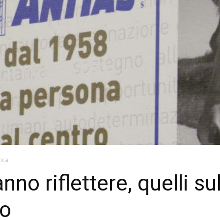
tica
nno riflettere, quelli su
io