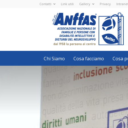
Contatti
Link utili
Gallery
Privacy
Intrane
Anffas
Nazionale
ETS
-
APS
-
Associazione
Nazionale
di
Famiglie
e
Persone
con
Chi Siamo
Cosa facciamo
Cosa pu
disabilità
intellettive
e
disturbi
del
neurosviluppo