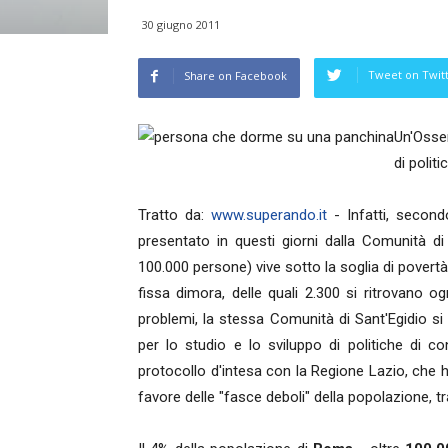
30 giugno 2011
Tweet on Twit
Share on Facebook
Un'Osser
di polit
Tratto da:
www.superando.it
- Infatti, second
presentato in questi giorni dalla Comunità di
100.000 persone) vive sotto la soglia di povert
fissa dimora, delle quali 2.300 si ritrovano og
problemi, la stessa Comunità di Sant'Egidio si
per lo studio e lo sviluppo di politiche di co
protocollo d'intesa con la Regione Lazio, che ha
favore delle "fasce deboli" della popolazione, t