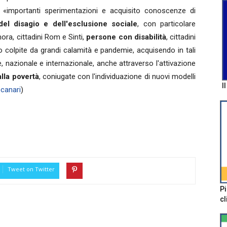
 «importanti sperimentazioni e acquisito conoscenze di
del disagio e dell'esclusione sociale
, con particolare
ra, cittadini Rom e Sinti,
persone con disabilità
, cittadini
ppo colpite da grandi calamità e pandemie, acquisendo in tali
, nazionale e internazionale, anche attraverso l'attivazione
alla povertà
, coniugate con l'individuazione di nuovi modelli
I
ocanari
)
Tweet on Twitter
Pi
cl