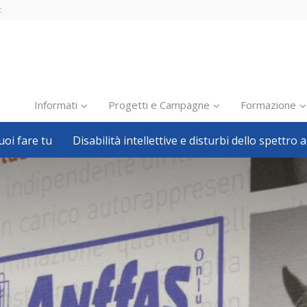
t
Informati
Progetti e Campagne
Formazione
oi fare tu
Disabilità intellettive e disturbi dello spettro a
Inclusione scolastica
Inclusione lavorativa
Notizie dalla FISH
Politiche sociali
Sport
Pillole
Formazione
Avvisi, bandi
Ricerca e Scienza
Welfare locale