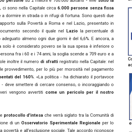
00 persone
su 2 milioni e 700.000 abitanti - vive
sotto la
i, ci sono nella Capitale circa
6.000 persone senza fissa
te a dormire in strada o in rifugi di fortuna. Sono questi due
o Rapporto sulla Povertà a Roma e nel Lazio, presentato in
documento secondo il quale nel
Lazio
la percentuale di
o adeguato almeno ogni due giorni è del 6,6%. E ancora, a
da solo è considerato povero se la sua spesa è inferiore o
persona fra i 60 e i 74 anni, la soglia scende a 709 euro e a
Co
ole inoltre il numero
di sfratti
registrato nella Capitale: nel
ac
tale provvedimento, per lo più per morosità nel pagamento
entati del 160%
. «La politica - ha dichiarato il portavoce
- deve smettere di cercare consenso, o incoraggiando o
eri vengono avvertiti
come un pericolo per il nostro
te
protocollo d'intesa
che verrà siglato tra la Comunità di
zione di un
Osservatorio Sperimentale Regionale
per lo
e
lla povertà e all'esclusione sociale. Tale accordo riconosce