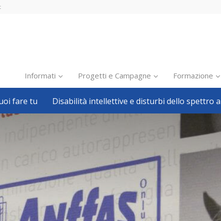
t
Informati
Progetti e Campagne
Formazione
oi fare tu
Disabilità intellettive e disturbi dello spettro a
Inclusione scolastica
Inclusione lavorativa
Notizie dalla FISH
Politiche sociali
Sport
Pillole
Formazione
Avvisi, bandi
Ricerca e Scienza
Welfare locale