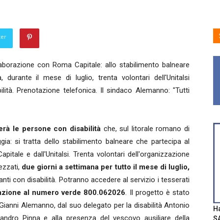
ter
aborazione con Roma Capitale: allo stabilimento balneare
durante il mese di luglio, trenta volontari dell'Unitalsi
lità. Prenotazione telefonica. Il sindaco Alemanno: "Tutti
erà le persone con disabilità
che, sul litorale romano di
ia: si tratta dello stabilimento balneare che partecipa al
itale e dall'Unitalsi. Trenta volontari dell'organizzazione
ezzati,
due giorni a settimana per tutto il mese di luglio,
ti con disabilità. Potranno accedere al servizio i tesserati
azione al numero verde 800.062026
. Il progetto è stato
 Gianni Alemanno, dal suo delegato per la disabilità Antonio
Ha
ssandro Pinna e alla presenza del vescovo ausiliare della
SA