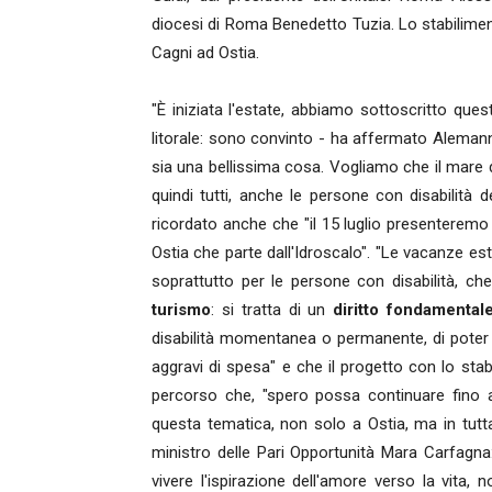
diocesi di Roma Benedetto Tuzia. Lo stabilimen
Cagni ad Ostia.
"È iniziata l'estate, abbiamo sottoscritto qu
litorale: sono convinto - ha affermato Alemann
sia una bellissima cosa. Vogliamo che il mare 
quindi tutti, anche le persone con disabilità d
ricordato anche che "il 15 luglio presenteremo il 
Ostia che parte dall'Idroscalo". "Le vacanze est
soprattutto per le persone con disabilità, ch
turismo
: si tratta di un
diritto fondamental
disabilità momentanea o permanente, di poter 
aggravi di spesa" e che il progetto con lo st
percorso che, "spero possa continuare fino al
questa tematica, non solo a Ostia, ma in tutta
ministro delle Pari Opportunità Mara Carfagna
vivere l'ispirazione dell'amore verso la vita, 