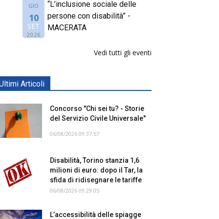
“L’inclusione sociale delle
GIO
persone con disabilità” -
10
SET
MACERATA
2026
Vedi tutti gli eventi
Ultimi Articoli
Concorso "Chi sei tu? - Storie
del Servizio Civile Universale"
06/08/2026 09:37:57
Disabilità, Torino stanzia 1,6
milioni di euro: dopo il Tar, la
sfida di ridisegnare le tariffe
06/08/2026 09:29:05
L’accessibilità delle spiagge