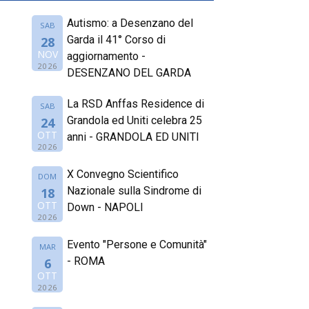
Autismo: a Desenzano del
SAB
Garda il 41° Corso di
28
NOV
aggiornamento -
2026
DESENZANO DEL GARDA
La RSD Anffas Residence di
SAB
Grandola ed Uniti celebra 25
24
OTT
anni - GRANDOLA ED UNITI
2026
X Convegno Scientifico
DOM
Nazionale sulla Sindrome di
18
OTT
Down - NAPOLI
2026
Evento "Persone e Comunità"
MAR
- ROMA
6
OTT
2026