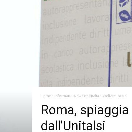
Home
Informati
News dall'Italia
Welfare locale
Roma, spiaggia a
dall'Unitalsi