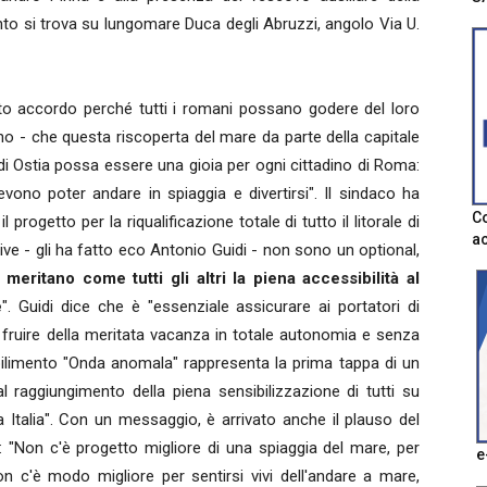
to si trova su lungomare Duca degli Abruzzi, angolo Via U.
esto accordo perché tutti i romani possano godere del loro
o - che questa riscoperta del mare da parte della capitale
di Ostia possa essere una gioia per ogni cittadino di Roma:
evono poter andare in spiaggia e divertirsi". Il sindaco ha
Co
progetto per la riqualificazione totale di tutto il litorale di
ac
ive - gli ha fatto eco Antonio Guidi - non sono un optional,
e
meritano come tutti gli altri la piena accessibilità al
e
". Guidi dice che è "essenziale assicurare ai portatori di
fruire della meritata vacanza in totale autonomia e senza
abilimento "Onda anomala" rappresenta la prima tappa di un
 raggiungimento della piena sensibilizzazione di tutti su
 Italia". Con un messaggio, è arrivato anche il plauso del
: "Non c'è progetto migliore di una spiaggia del mare, per
e
non c'è modo migliore per sentirsi vivi dell'andare a mare,