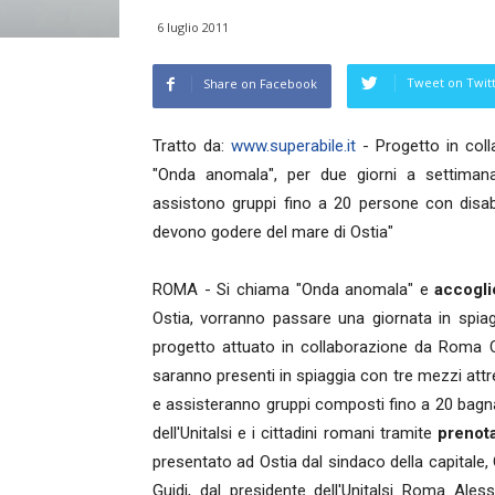
6 luglio 2011
Tweet on Twit
Share on Facebook
Tratto da:
www.superabile.it
- Progetto in coll
"Onda anomala", per due giorni a settimana, 
assistono gruppi fino a 20 persone con disabi
devono godere del mare di Ostia"
ROMA - Si chiama "Onda anomala" e
accogli
Ostia, vorranno passare una giornata in spiagg
progetto attuato in collaborazione da Roma Cap
saranno presenti in spiaggia con tre mezzi attr
e assisteranno gruppi composti fino a 20 bagnan
dell'Unitalsi e i cittadini romani tramite
prenot
presentato ad Ostia dal sindaco della capitale,
Guidi, dal presidente dell'Unitalsi Roma Ale