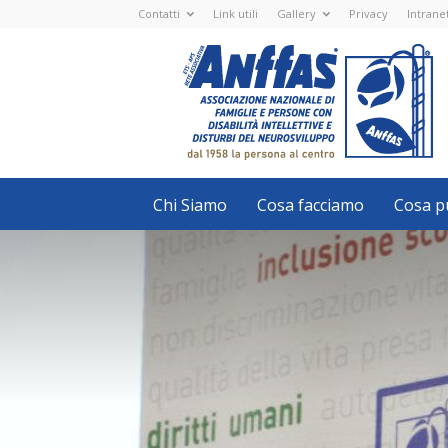
Contatti
Link utili
Gallery
Privacy
Intrane
Anffas
Nazionale
ETS
-
APS
-
Associazione
Nazionale
di
Famiglie
e
Persone
con
Chi Siamo
Cosa facciamo
Cosa pu
disabilità
intellettive
e
disturbi
del
neurosviluppo