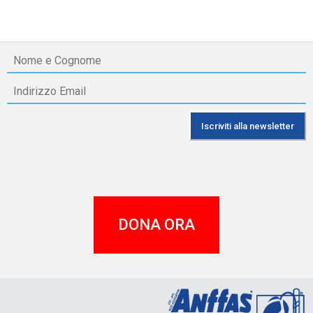
DONA ORA
A