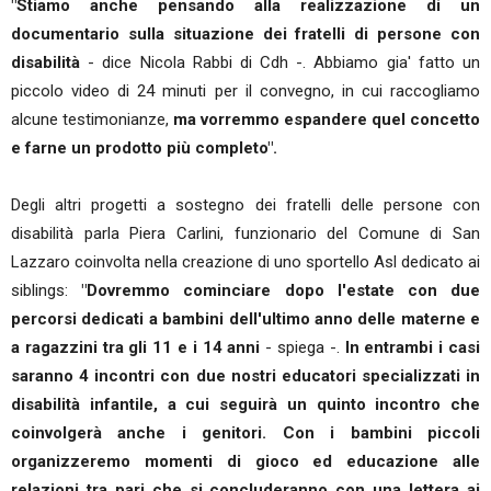
"Stiamo anche pensando alla realizzazione di un
documentario sulla situazione dei fratelli di persone con
disabilità
- dice Nicola Rabbi di Cdh -. Abbiamo gia' fatto un
piccolo video di 24 minuti per il convegno, in cui raccogliamo
alcune testimonianze,
ma vorremmo espandere quel concetto
e farne un prodotto più completo".
Degli altri progetti a sostegno dei fratelli delle persone con
disabilità parla Piera Carlini, funzionario del Comune di San
Lazzaro coinvolta nella creazione di uno sportello Asl dedicato ai
siblings:
"Dovremmo cominciare dopo l'estate con due
percorsi dedicati a bambini dell'ultimo anno delle materne e
a ragazzini tra gli 11 e i 14 anni
- spiega -.
In entrambi i casi
saranno 4 incontri con due nostri educatori specializzati in
disabilità infantile, a cui seguirà un quinto incontro che
coinvolgerà anche i genitori. Con i bambini piccoli
organizzeremo momenti di gioco ed educazione alle
relazioni tra pari che si concluderanno con una lettera ai