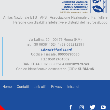
Anffas Nazionale ETS - APS - Associazione Nazionale di Famiglie e
Persone con disabilità intellettive e disturbi del neurosviluppo
via Latina, 20 - 00179 Roma (RM)
tel. +39 063611524 / +39 063212391
nazionale@anffas.net
Codice Fiscale: 80035790585
P.I.:
05812451002
IBAN:
IT 44 L 02008 03284 000102973743
Codice Identificativo destinatario (CID):
SUBM70N
Home
Contatti
Link utili
Privacy
Intranet