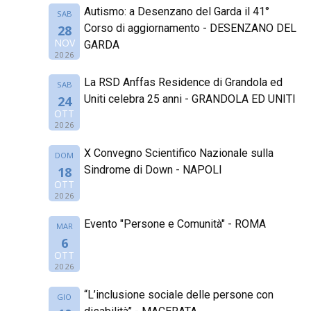
Autismo: a Desenzano del Garda il 41°
SAB
Corso di aggiornamento - DESENZANO DEL
28
NOV
GARDA
2026
La RSD Anffas Residence di Grandola ed
SAB
Uniti celebra 25 anni - GRANDOLA ED UNITI
24
OTT
2026
X Convegno Scientifico Nazionale sulla
DOM
Sindrome di Down - NAPOLI
18
OTT
2026
Evento "Persone e Comunità" - ROMA
MAR
6
OTT
2026
“L’inclusione sociale delle persone con
GIO