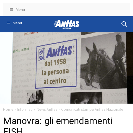
Menu
Menu
Home
Informati
News Anffas
Comunicati stampa Anffas Nazionale
Manovra: gli emendamenti
FISH