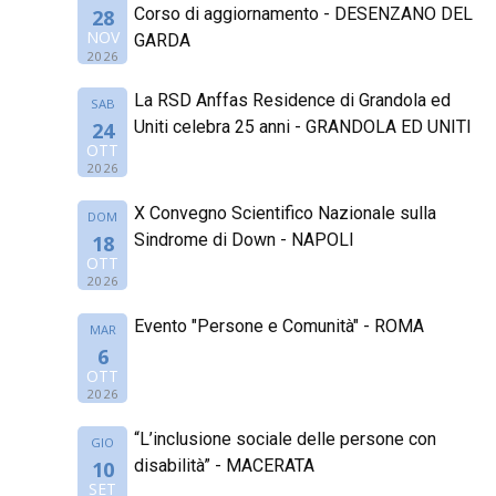
Corso di aggiornamento - DESENZANO DEL
28
NOV
GARDA
2026
La RSD Anffas Residence di Grandola ed
SAB
Uniti celebra 25 anni - GRANDOLA ED UNITI
24
OTT
2026
X Convegno Scientifico Nazionale sulla
DOM
Sindrome di Down - NAPOLI
18
OTT
2026
Evento "Persone e Comunità" - ROMA
MAR
6
OTT
2026
“L’inclusione sociale delle persone con
GIO
disabilità” - MACERATA
10
SET