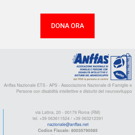
DONA ORA
A
Anffas Nazionale ETS - APS - Associazione Nazionale di Famiglie e
Persone con disabilità intellettive e disturbi del neurosviluppo
via Latina, 20 - 00179 Roma (RM)
tel. +39 063611524 / +39 063212391
nazionale@anffas.net
Codice Fiscale: 80035790585