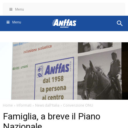
Menu
Menu
Home
Informati
News dall'Italia
Convenzione ONU
Famiglia, a breve il Piano
Nazionale