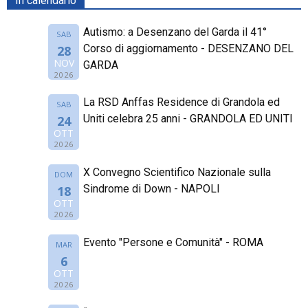
In calendario
Autismo: a Desenzano del Garda il 41°
SAB
Corso di aggiornamento - DESENZANO DEL
28
NOV
GARDA
2026
La RSD Anffas Residence di Grandola ed
SAB
Uniti celebra 25 anni - GRANDOLA ED UNITI
24
OTT
2026
X Convegno Scientifico Nazionale sulla
DOM
Sindrome di Down - NAPOLI
18
OTT
2026
Evento "Persone e Comunità" - ROMA
MAR
6
OTT
2026