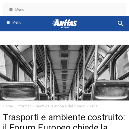
Menu
Menu
Home
Informati
News dall'Europa e dal Mondo
Varie
Trasporti e ambiente costruito:
il Forum Europeo chiede la