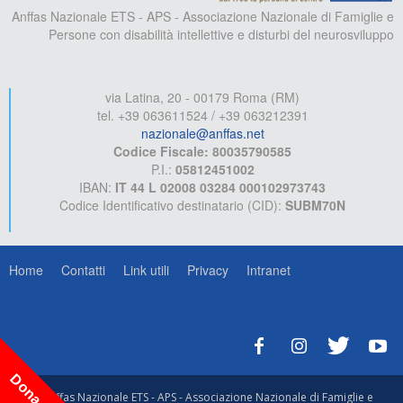
Anffas Nazionale ETS - APS - Associazione Nazionale di Famiglie e
Persone con disabilità intellettive e disturbi del neurosviluppo
via Latina, 20 - 00179 Roma (RM)
tel. +39 063611524 / +39 063212391
nazionale@anffas.net
Codice Fiscale: 80035790585
P.I.:
05812451002
IBAN:
IT 44 L 02008 03284 000102973743
Codice Identificativo destinatario (CID):
SUBM70N
Home
Contatti
Link utili
Privacy
Intranet
Dona ora!
© Anffas Nazionale ETS - APS - Associazione Nazionale di Famiglie e