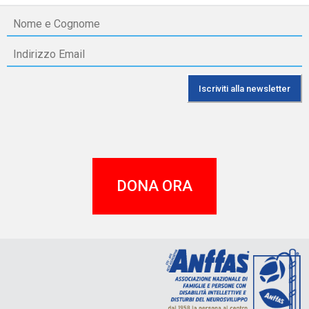
DONA ORA
A