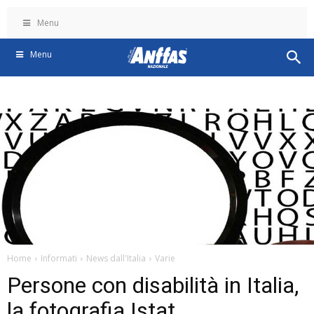
Menu
Menu
Home
Informati
News dall'Italia
Varie
Persone con disabilità in Italia,
la fotografia Istat