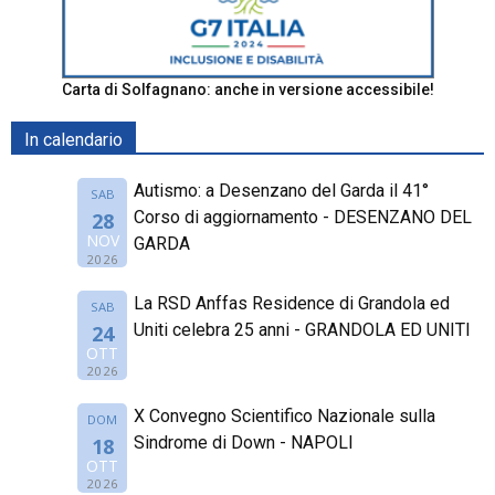
Carta di Solfagnano: anche in versione accessibile!
In calendario
Autismo: a Desenzano del Garda il 41°
SAB
Corso di aggiornamento - DESENZANO DEL
28
NOV
GARDA
2026
La RSD Anffas Residence di Grandola ed
SAB
Uniti celebra 25 anni - GRANDOLA ED UNITI
24
OTT
2026
X Convegno Scientifico Nazionale sulla
DOM
Sindrome di Down - NAPOLI
18
OTT
2026